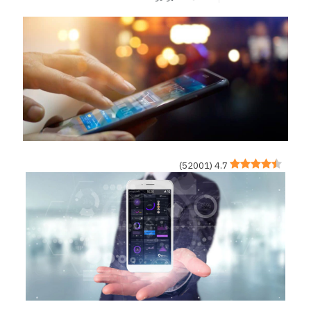
)
52001
(
4.7