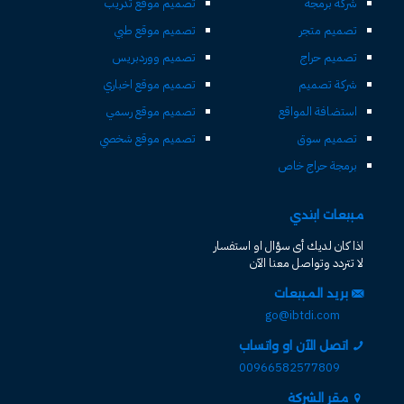
شركة برمجة
تصميم موقع تدريب
تصميم متجر
تصميم موقع طبي
تصميم حراج
تصميم ووردبريس
شركة تصميم
تصميم موقع اخباري
استضافة المواقع
تصميم موقع رسمي
تصميم سوق
تصميم موقع شخصي
برمجة حراج خاص
مبيعات ابتدي
اذا كان لديك أى سؤال او استفسار
لا تتردد وتواصل معنا الآن
بريد المبيعات
go@ibtdi.com
اتصل الآن او واتساب
00966582577809
مقر الشركة