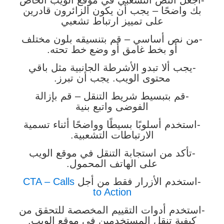
-اجعل النص التشعبي في موقع الويب الخاص
بك واضحًا – يجب أن يكون الزائرون قادرين
على تمييز ارتباط تشعبي
-من نص أساسي – قم بتنسيقه بلون مختلف
أو بخط غامق أو وضع خط تحته.
-يجب ألا تبدو الأشرطة الجانبية مثل باقي
محتوى الويب. يجب أن تبرز.
-قم بتبسيط شريط التنقل – قم بإزالة
الفوضى واتبع بنية
-استخدم أسلوبًا بسيطًا وواضحًا أثناء تسمية
الارتباطات التشعبية.
-تأكد من استجابة التنقل في موقع الويب
على الهاتف المحمول.
-استخدم الأزرار فقط من أجل
CTA – Calls
to Action
-استخدم أدوات التقييم المخصصة للتحقق من
كيفية تنقل المستخدمين في موقع الويب.