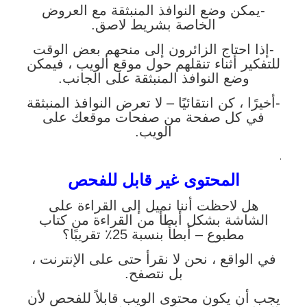
-يمكن وضع النوافذ المنبثقة مع العروض
الخاصة بشريط لاصق.
-إذا احتاج الزائرون إلى منحهم بعض الوقت
للتفكير أثناء تنقلهم حول موقع الويب ، فيمكن
وضع النوافذ المنبثقة على الجانب.
-أخيرًا ، كن انتقائيًا – لا تعرض النوافذ المنبثقة
في كل صفحة من صفحات موقعك على
الويب.
.
المحتوى غير قابل للفحص
هل لاحظت أننا نميل إلى القراءة على
الشاشة بشكل أبطأ من القراءة من كتاب
مطبوع – أبطأ بنسبة 25٪ تقريبًا؟
في الواقع ، نحن لا نقرأ حتى على الإنترنت ،
بل نتصفح.
يجب أن يكون محتوى الويب قابلاً للفحص لأن