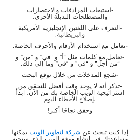
-استيعاب المرادفات والاختصارات
والمصطلحات البديلة الأخرى.
-التعرف على اللغتين الإنجليزية الأمريكية
والبريطانية.
-تعامل مع استخدام الأرقام والأحرف الخاصة.
-تعامل مع كلمات مثل “أ” و “في” و “من” و
“من أجل” و “في” و “في” وما إلى ذلك.
-شجع المدخلات من خلال توقع البحث
-تذكر أنه لا يوجد وقت أفضل للتحقق من
إستراتيجية الويب الخاصة بك من الآن. ابدأ
بإصلاح الأخطاء اليوم
وحقق نجاحًا أكبر!
.
إذا كنت تبحث عن
شركة لتطوير الويب
يمكنها
مساعدتك في إنشاء موقع الويب الذي ستحبه