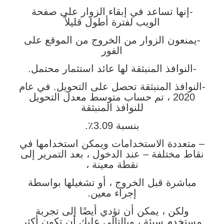
-إنها تساعد في إبقاء الزوار على صفحة
الويب لفترة أطول قليلاً
-يمنعون الزوار من الخروج من الموقع على
الفور
-النوافذ المنبثقة لها عائد استثمار محتمل.
-النوافذ المنبثقة تحصل على التحويل. في عام
2020 ، تم حساب متوسط ​​معدل التحويل
للنوافذ المنبثقة
بنسبة 3.09٪.
– متعددة الاستخدامات ويمكن استخدامها في
نقاط مختلفة – عند الدخول ، بعد التمرير إلى
نقطة معينة ،
مباشرة قبل الخروج ، أو تشغيلها بواسطة
إجراء معين.
ولكن ، يمكن أن تؤدي أيضًا إلى تجربة
مستخدم سيئة ، وبالتالي عليك أن تكون أكثر