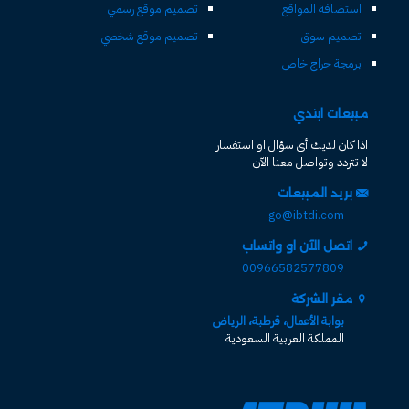
استضافة المواقع
تصميم موقع رسمي
تصميم سوق
تصميم موقع شخصي
برمجة حراج خاص
مبيعات ابتدي
اذا كان لديك أى سؤال او استفسار
لا تتردد وتواصل معنا الآن
بريد المبيعات
go@ibtdi.com
اتصل الآن او واتساب
00966582577809
مقر الشركة
بوابة الأعمال، قرطبة، الرياض
المملكة العربية السعودية