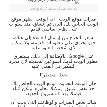
11 ميزة يجب ان يمتلكها كل موقع ويب
ميزات موقع الويب | انه الوقت. يظهر موقع
الويب الخاص بك، الذي تم إنشاؤه منذ سنوات
على نظام أساسي قديم.
تشعر بالحرج من إرسال العملاء إلى هناك،
فهو يحتوي على معلومات قديمة، ولا يمكن
لأي شخص العثور عليه
على Google. بالإضافة إلى ذلك، يستغرق
مطور الويب لديك أسبوعين لتحديثه لأن مجرد
التفكير في العمل عليه
يجعله مضطربًا.
حان الوقت لتحديث موقع الويب الخاص بك.
خذ نفس عميق. يمكنك تجاوزه. ولكن أثناء
قيامك بهذا المشروع الجديد،
هناك بعض الميزات والوظائف التي يجب أن