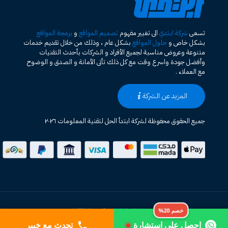
تسعى
شركة ابتدي
الى تغيير مفهوم
تصميم المواقع
و
برمجة المواقع
بشكل خاص و
حلول المواقع
بشكل عام ، وذلك من خلال تقديم خدمات
متنوعة وعروض مناسبة لجميع الأفراد و الشركات بأحدث التقنيات
وأفضل جودة واسرع وقت مع كل ذلك تأتى الأمانة و الصدق و الوضوح
مع العملاء .
المزيد عن الشركة
جميع الحقوق محفوظة لشركة ابتدأ الحل لتقنية المعلومات ٢٠٢٦
خريطة الموقع HTML
XML Sitemap
|
خصم 20%
احصل على استشارة
تحدث مع خبير