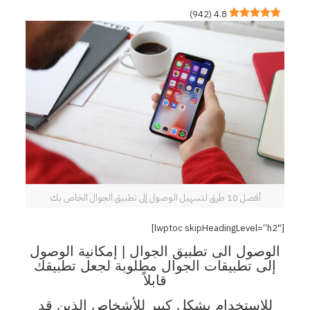
)
942
(
4.8
أفضل 10 طرق لتسهيل الوصول إلى تطبيق الجوال الخاص بك
[lwptoc skipHeadingLevel=”h2″]
الوصول الى تطبيق الجوال | إمكانية الوصول
إلى تطبيقات الجوال مطلوبة لجعل تطبيقك
قابلاً
للاستخدام بشكل كبير
للأشخاص الذين قد