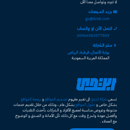
لا تتردد وتواصل معنا الآن
بريد المبيعات
go@ibtdi.com
اتصل الآن او واتساب
00966582577809
مقر الشركة
بوابة الأعمال، قرطبة، الرياض
المملكة العربية السعودية
تسعى
شركة ابتدي
الى تغيير مفهوم
تصميم المواقع
و
برمجة المواقع
بشكل خاص و
حلول المواقع
بشكل عام ، وذلك من خلال تقديم خدمات
متنوعة وعروض مناسبة لجميع الأفراد و الشركات بأحدث التقنيات
وأفضل جودة واسرع وقت مع كل ذلك تأتى الأمانة و الصدق و الوضوح
مع العملاء .