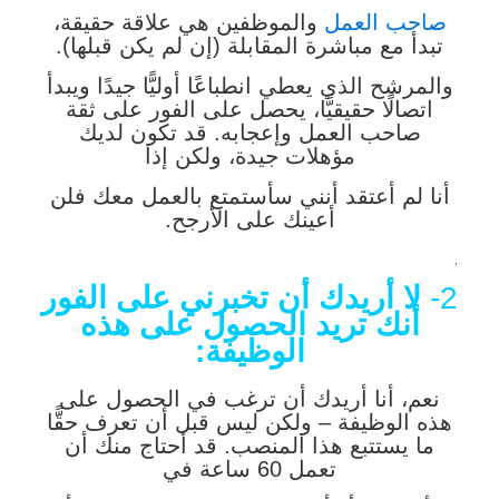
صاحب العمل
والموظفين هي علاقة حقيقة،
تبدأ مع مباشرة المقابلة (إن لم يكن قبلها).
والمرشح الذي يعطي انطباعًا أوليًّا جيدًا ويبدأ
اتصالًا حقيقيًّا، يحصل على الفور على ثقة
صاحب العمل وإعجابه. قد تكون لديك
مؤهلات جيدة، ولكن إذا
أنا لم أعتقد أنني سأستمتع بالعمل معك فلن
أعينك على الأرجح.
.
2-
لا أريدك أن تخبرني على الفور
أنك تريد الحصول على هذه
الوظيفة:
نعم، أنا أريدك أن ترغب في الحصول على
هذه الوظيفة – ولكن ليس قبل أن تعرف حقًّا
ما يستتبع هذا المنصب. قد أحتاج منك أن
تعمل 60 ساعة في