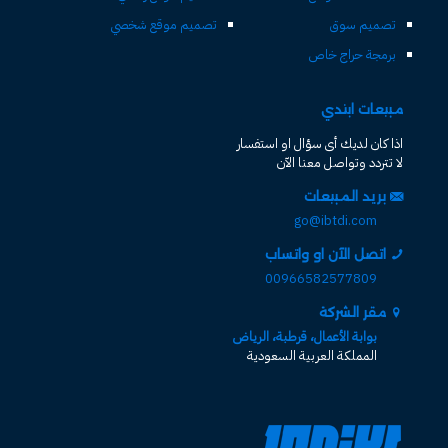
تصميم سوق
تصميم موقع شخصي
برمجة حراج خاص
مبيعات ابتدي
اذا كان لديك أى سؤال او استفسار
لا تتردد وتواصل معنا الآن
بريد المبيعات
go@ibtdi.com
اتصل الآن او واتساب
00966582577809
مقر الشركة
بوابة الأعمال، قرطبة، الرياض
المملكة العربية السعودية