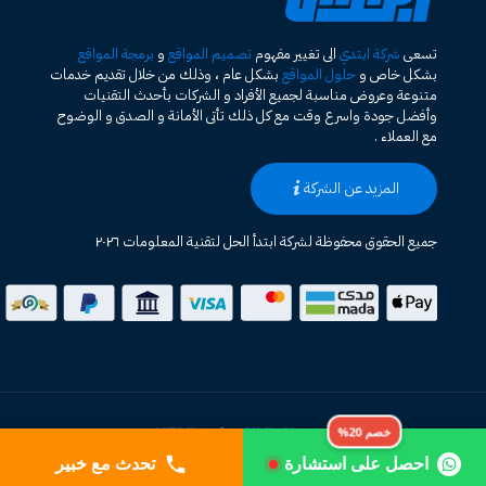
تسعى
شركة ابتدي
الى تغيير مفهوم
تصميم المواقع
و
برمجة المواقع
بشكل خاص و
حلول المواقع
بشكل عام ، وذلك من خلال تقديم خدمات
متنوعة وعروض مناسبة لجميع الأفراد و الشركات بأحدث التقنيات
وأفضل جودة واسرع وقت مع كل ذلك تأتى الأمانة و الصدق و الوضوح
مع العملاء .
المزيد عن الشركة
جميع الحقوق محفوظة لشركة ابتدأ الحل لتقنية المعلومات ٢٠٢٦
خصم 20%
خريطة الموقع HTML
XML Sitemap
|
احصل على استشارة
تحدث مع خبير