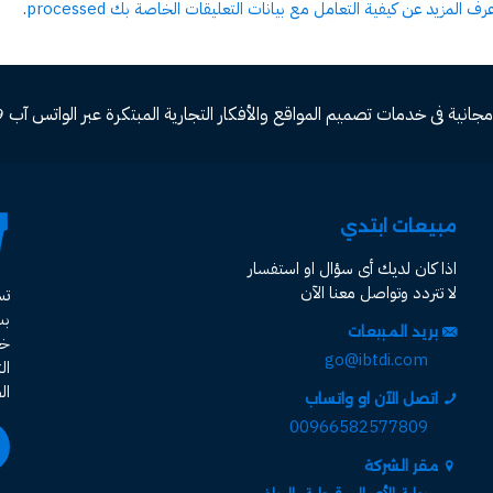
عرف المزيد عن كيفية التعامل مع بيانات التعليقات الخاصة بك processed
.
ة فى خدمات تصميم المواقع والأفكار التجارية المبتكرة عبر الواتس آب 00966582577809
مبيعات ابتدي
اذا كان لديك أى سؤال او استفسار
لا تتردد وتواصل معنا الآن
ت
ب
بريد المبيعات
خد
go@ibtdi.com
ال
ال
اتصل الآن او واتساب
00966582577809
مقر الشركة