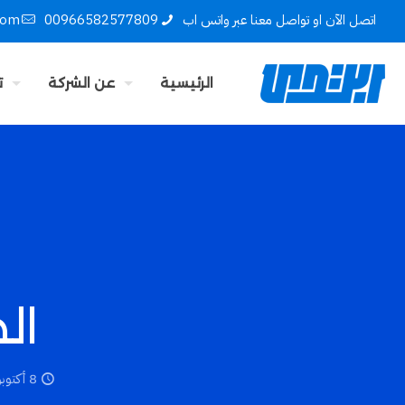
اتصل الآن او تواصل معنا عبر واتس اب
00966582577809
com
الرئيسية
عن الشركة
ت
ال
8 أكتوبر، 2018