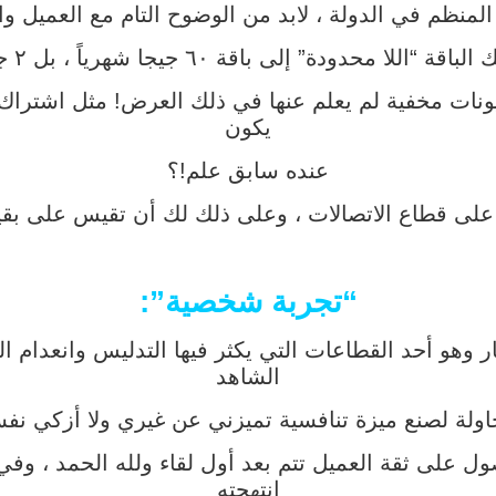
لمنظم في الدولة ، لابد من الوضوح التام مع العميل وال
للا محدودة” إلى باقة ٦٠ جيجا شهرياً ، بل ٢ جيجا يومياً!؟
نات مخفية لم يعلم عنها في ذلك العرض! مثل اشتراك شهر
يكون
عنده سابق علم!؟
على قطاع الاتصالات ، وعلى ذلك لك أن تقيس على بقية
“تجربة شخصية”:
وهو أحد القطاعات التي يكثر فيها التدليس وانعدام ال
الشاهد
ولة لصنع ميزة تنافسية تميزني عن غيري ولا أزكي نفسي
ل على ثقة العميل تتم بعد أول لقاء ولله الحمد ، وف
إنتهجته