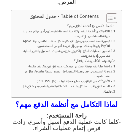
الفرص.
Table of Contents - جدول المحتوى
لماذا التكامل مع أنظمة الدفع مهم؟
الثقة والأمان:أنظمة الدفع الإلكترونية المعروفة توفر مستوى أمان مرتفع، مما يزيد
من ثقة المستخدمين في تطبيقك.
توسيع قاعدة العملاء:بقبول طرق دفع متنوعة مثل بطاقات الائتمان، Apple Pay،
PayPal وغيرها، يمكنك الوصول إلى شريحة أكبر من المستخدمين.
تحسين العمليات:الدفع الإلكتروني يسرّع من عمليات التحصيل والتقارير المالية،
مما يسهل إدارة مشروعك.
كيف يتم التكامل بشكل فعّال؟
اختيار بوابة دفع موثوقة:ابحث عن مزود يقدم دعم تقني قوي وتكاليف مناسبة.
تجربة المستخدم:اجعل عملية الدفع داخل التطبيق بسيطة وواضحة، وقلل من
عدد الخطوات.
الأمان:تأكد من التوافق مع معايير حماية البيانات (مثل PCI DSS).
الدعم الفني:راقب المشاكل والبلاغات المتعلقة بالدفع واستجب بسرعة لأي خلل.
خلاصة:
لماذا التكامل مع أنظمة الدفع مهم؟
راحة المستخدم:
-كلما كانت عملية الدفع أسهل وأسرع، زادت
فرص إتمام عمليات الشراء.