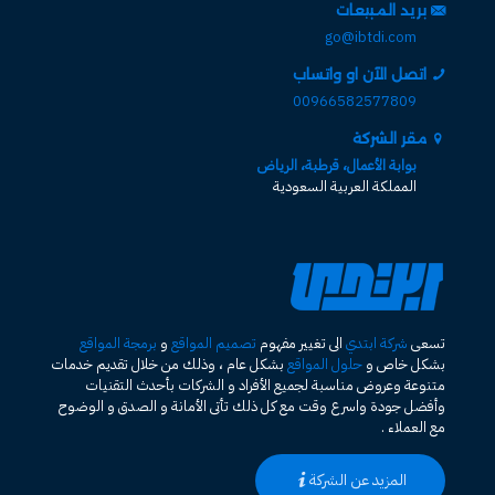
بريد المبيعات
go@ibtdi.com
اتصل الآن او واتساب
00966582577809
مقر الشركة
بوابة الأعمال، قرطبة، الرياض
المملكة العربية السعودية
تسعى
شركة ابتدي
الى تغيير مفهوم
تصميم المواقع
و
برمجة المواقع
بشكل خاص و
حلول المواقع
بشكل عام ، وذلك من خلال تقديم خدمات
متنوعة وعروض مناسبة لجميع الأفراد و الشركات بأحدث التقنيات
وأفضل جودة واسرع وقت مع كل ذلك تأتى الأمانة و الصدق و الوضوح
مع العملاء .
المزيد عن الشركة