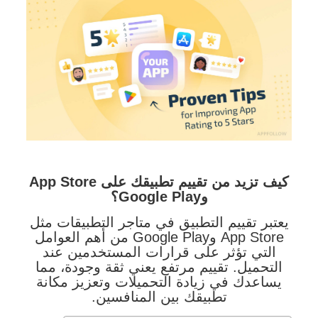
كيف تزيد من تقييم تطبيقك على App Store
وGoogle Play؟
يعتبر تقييم التطبيق في متاجر التطبيقات مثل
App Store وGoogle Play من أهم العوامل
التي تؤثر على قرارات المستخدمين عند
التحميل. تقييم مرتفع يعني ثقة وجودة، مما
يساعدك في زيادة التحميلات وتعزيز مكانة
تطبيقك بين المنافسين.