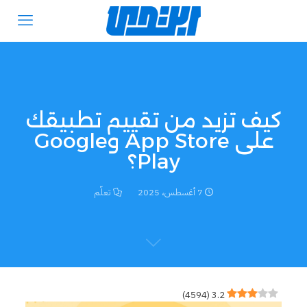
كيف تزيد من تقييم تطبيقك
على App Store وGoogle
Play؟
7 أغسطس، 2025
تعلّم
)
4594
(
3.2