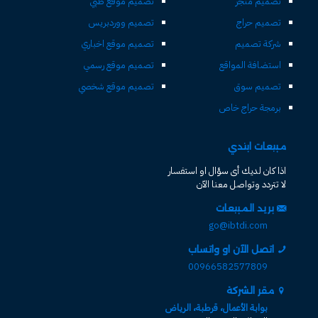
تصميم متجر
تصميم موقع طبي
تصميم حراج
تصميم ووردبريس
شركة تصميم
تصميم موقع اخباري
استضافة المواقع
تصميم موقع رسمي
تصميم سوق
تصميم موقع شخصي
برمجة حراج خاص
مبيعات ابتدي
اذا كان لديك أى سؤال او استفسار
لا تتردد وتواصل معنا الآن
بريد المبيعات
go@ibtdi.com
اتصل الآن او واتساب
00966582577809
مقر الشركة
بوابة الأعمال، قرطبة، الرياض