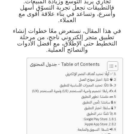
تجاري يريد التوسع وزيادة المبيعات.
فالتطبيقات تجعل تجربة التسوّق أسهل
وأسرع، وتساعد في بناء علاقة أقوى مع
العملاء.
في هذا المقال، نستعرض معًا خطوات إنشاء
تطبيق متجر إلكتروني ناجح، من مرحلة
التخطيط حتى الإطلاق، مع أفضل الأدوات
والنصائح العملية.
Table of Contents - جدول المحتوى
✅ أولًا: تحديد أهداف المتجر الإلكتروني
🧠 ثانيًا: اختيار نموذج العمل
📝 ثالثًا: تحديد المميزات الأساسية للتطبيق
✍️ رابعًا: تصميم واجهة المستخدم (UI) وتجربة المستخدم (UX)
🧱 خامسًا: تطوير التطبيق
🔒 سادسًا: تأمين التطبيق
🧪 سابعًا: اختبار التطبيق
🚀 ثامنًا: نشر التطبيق
1. Google Play Store:
2. Apple App Store:
📢 تاسعًا: التسويق والمتابعة