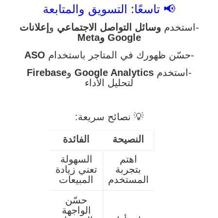
📢 تاسعًا: التسويق والمتابعة
-استخدم
وسائل التواصل الاجتماعي
و
إعلانات
Google وMeta
-حسّن ظهورك في المتاجر باستخدام
ASO
-استخدم
Google Analytics
و
Firebase
لتحليل الأداء
💡 نصائح سريعة:
النصيحة
الفائدة
اهتم
السهولة
بتجربة
تعني زيادة
المستخدم
المبيعات
حسّن
الواجهة