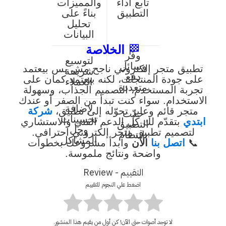
تابع أداء
والمميزات
التطبيق
بناءً على
تحليل
البيانات
🏁
الخلاصة
وفّر
لتوسيع
وسائل
تطبيق متجر إلكتروني ناجح مش بس بيعتمد
شريحة
دفع
على جودة المنتجات، لكنه بيعتمد كمان على
العملاء
متعددة
تجربة المستخدم، التصميم الجذاب، وسهولة
الاستخدام. سواء كنت تبدأ من الصفر أو عندك
لإضافة
متجر قائم وعايز تحوّله إلى تطبيق،
شركة
حدّث
تحسينات
ابتدي
بتقدّم لك كل الدعم الفني والاستشاري
التطبيق
وحل
لتصميم تطبيق متجر إلكتروني احترافي.
بانتظام
المشاكل
📞
اتصل بنا
الآن
وابدأ مشروعك بخطوات
واضحة ونتائج ملموسة.
التقييم - Review
اضغط علي النجوم للتقييم
لا توجد أصوات حتى الآن! كن أول من يقيم هذا المنشور.