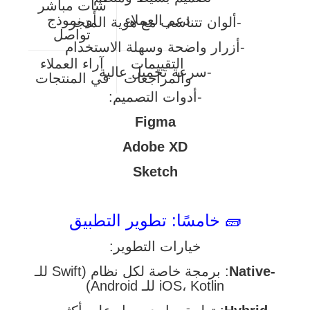
شات مباشر
دعم العملاء
أو نموذج
-ألوان تتناسب مع هوية المتجر
تواصل
-أزرار واضحة وسهلة الاستخدام
التقييمات
آراء العملاء
-سرعة تحميل عالية
والمراجعات
في المنتجات
-أدوات التصميم:
Figma
Adobe XD
Sketch
🧱 خامسًا: تطوير التطبيق
خيارات التطوير:
-Native
: برمجة خاصة لكل نظام (Swift للـ
iOS، Kotlin للـ Android)