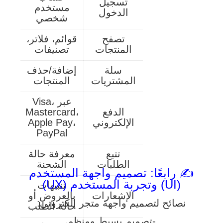
تسجيل
مستخدم
الدخول
شخصي
تصفح
قوائم، فلاتر،
المنتجات
تصنيفات
سلة
إضافة/حذف
المشتريات
المنتجات
عبر Visa،
الدفع
Mastercard،
الإلكتروني
Apple Pay،
PayPal
تتبع
معرفة حالة
الطلبات
الشحنة
✍️ رابعًا: تصميم واجهة المستخدم
(UI) وتجربة المستخدم (UX)
تنبيهات
الإشعارات
بالعروض أو
نصائح لتصميم واجهة متجر إلكتروني:
حالة الطلب
-تصميم بسيط ومنظم