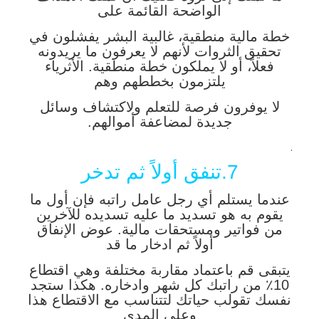
الواضحة القائمة على
خطة مالية منطقية، غالبية البشر يفشلون في
تحقيق الثروات لأنهم لا يعرفون ما يريدونه
فعلاً، أو لا يملكون خطة منطقية. الأثرياء
يلتزمون بخططهم وهم
لا يوفرون فرصة للتعلم ولاكتشاف وسائل
جديدة لمضاعفة أموالهم.
.
7.تنفق أولاً ثم تدخر
عندما يستلم أي رجل عامل راتبه فإن أول ما
يقوم به هو تسديد ما عليه تسديده للآخرين
من فواتير ومستحقات مالية. عوض الإنفاق
أولاً ثم ادخار ما قد
يتبقى قم باعتماد مقاربة مختلفة وهي اقتطاع
10٪ من راتبك كل شهر وادخاره. هكذا ستجد
نفسك تقولب حياتك لتتناسب مع الاقتطاع هذا
وعلى المدى