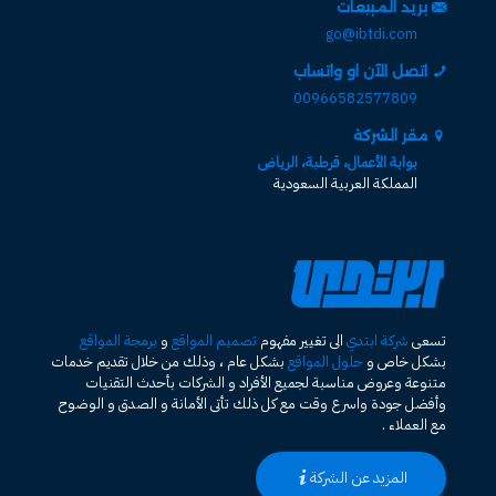
بريد المبيعات
go@ibtdi.com
اتصل الآن او واتساب
00966582577809
مقر الشركة
بوابة الأعمال، قرطبة، الرياض
المملكة العربية السعودية
تسعى
شركة ابتدي
الى تغيير مفهوم
تصميم المواقع
و
برمجة المواقع
بشكل خاص و
حلول المواقع
بشكل عام ، وذلك من خلال تقديم خدمات
متنوعة وعروض مناسبة لجميع الأفراد و الشركات بأحدث التقنيات
وأفضل جودة واسرع وقت مع كل ذلك تأتى الأمانة و الصدق و الوضوح
مع العملاء .
المزيد عن الشركة