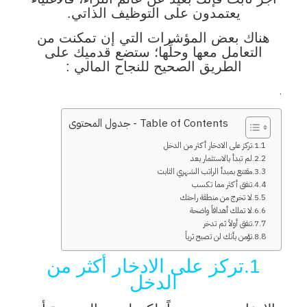
يعتمدون على التوظيف الذاتي.
هناك بعض المؤشرات التي إن تمكنت من
التعامل معها وحلِّها؛ ستضع قدميك على
الطريق الصحيح للنجاح المالي :
.
Table of Contents - جدول المحتوى
1.تركز على الادخار أكثر من الدخل
2.لم تبدأ بالاستثمار بعد
3.مقتنع بمبدأ الراتب الشهري الثابت
4.تنفق أكثر مما تكسب
5.لا تخرج من منطقة راحتك
6.لا تملك أهدافاً واضحة
7.تنفق أولاً ثم تدخر
8.تؤمن بأنك لن تصبح ثرياً
1.تركز على الادخار أكثر من
الدخل