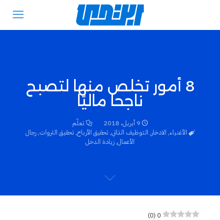
8 أمور تخلص منها لتصبح
ناجحا ماليًا
9 أبريل، 2018
تعلّم
الأغنياء
,
الادخار
,
التوظيف الذاتي
,
تحقيق الأرباح
,
تحقيق الثروات
,
رجال
الأعمال
,
زيادة الدخل
)
0
(
0