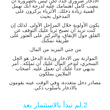
الادخار ضروري جداً، لكن ليس بالضرورة أن
ينصب كامل اهتمامك عليه لدرجة أنك تهمل
أهمية زيادة دخلك. الأثرياء يركزون على
المدخول بحيث
يكون الأولوية خلال المراحل الأولى. لذلك إن
كنت تريد أن تصبح ثرياً عليك التوقف عن
القلق حول الإنفاق، والتركيز على العثور على
طريقة تمكنك
من جني المزيد من المال.
الموازنة بين الادخار وزيادة الدخل هو الحل
السحري، لتدخر المال عليك أن تملكه.. أمر
بديهي جداً عليك أن تعمل عليه. أصحاب
الملايين يملكون
مصادر دخل متعددة، وفي الوقت عينه يقومون
بالادخار بأسلوب ذكي.
.
2.لم تبدأ بالاستثمار بعد