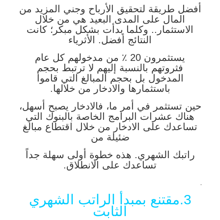
أفضل طريقة لتحقيق الأرباح وجني المزيد من
المال على المدى البعيد هي من خلال
الاستثمار.. وكلما بدأت بشكل مبكر؛ كانت
النتائج أفضل. الأثرياء
يستثمرون 20 ٪ من مدخولهم كل عام
فثروتهم بالنسبة إليهم لا ترتبط بحجم
المدخول بل بحجم المبالغ التي قاموا
باستثمارها والادخار من خلالها.
حين تستثمر في أمر ما، فالادخار يصبح أسهل،
هناك عشرات البرامج الخاصة بالبنوك التي
تساعدك على الادخار من خلال اقتطاع مبالغ
ضئيلة من
راتبك الشهري. هذه خطوة أولى سهلة جداً
تساعدك على الانطلاق.
.
3.مقتنع بمبدأ الراتب الشهري
الثابت