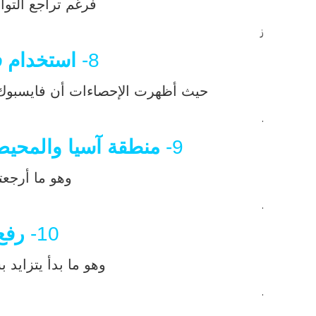
فرغم تراجع التواص
ز
8-
استخدام ف
حيث أظهرت الإحصاءات أن فايسبوك يمتلك 59% من كافة مستخدمي الإنترنت بأميركا الشمالية باعتبا
.
9-
منطقة آسيا والمحيط 
وهو ما أرجعت
.
10-
رفع
وهو ما بدأ يتزايد
.