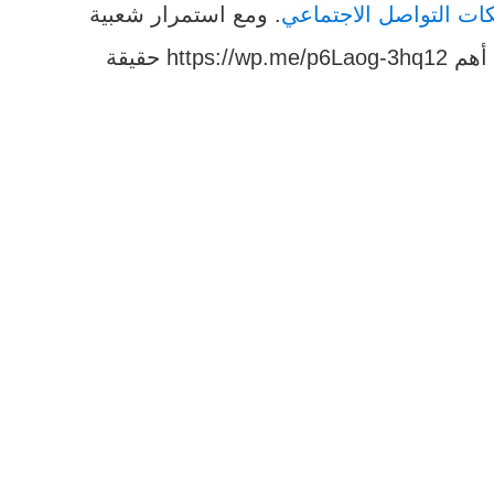
ات التواصل الاجتماعي
. ومع استمرار شعبية
وغوغل بلاس، نبرز في التقرير التالي أهم https://wp.me/p6Laog-3hq12 حقيقة