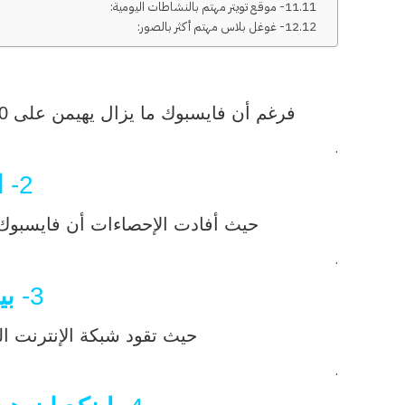
11- موقع تويتر مهتم بالنشاطات اليومية:
12- غوغل بلاس مهتم أكثر بالصور:
فرغم أن فايسبوك ما يزال يهيمن على 70% من ملكية الحساب، فإن غوغل بلاس لا تقف بعيداً عن ذاك، حيث تهيمن على أكثر من 50%.
.
2-
ا
حيث أفادت الإحصاءات أن فايسبوك يضمّ حوالى 50% من كافة مستخدمي الإنترنت في العا
.
3-
بي
حيث تقود شبكة الإنترنت البصرية نمو
.