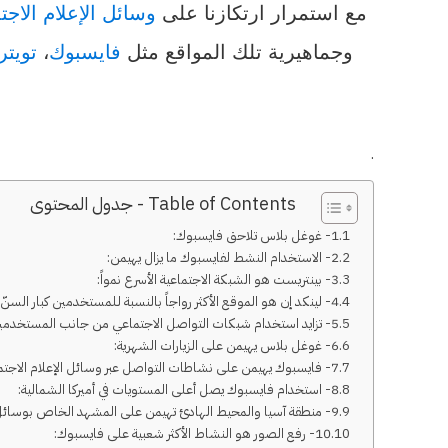
مع استمرار ارتكازنا على
وسائل الإعلام الاج
وجماهيرية تلك المواقع مثل
فايسبوك
،
تويتر
.
Table of Contents - جدول المحتوى
1- غوغل بلاس تلاحق فايسبوك:
2- الاستخدام النشط لفايسبوك ما يزال يهيمن:
3- بينتريست هو الشبكة الاجتماعية الأسرع نمواً:
4- لينكد إن هو الموقع الأكثر رواجاً بالنسبة للمستخدمين كبار السنّ:
5- تزايد استخدام شبكات التواصل الاجتماعي من جانب المستخدمين كبار السن:
6- غوغل بلاس يهيمن على الزيارات الشهرية:
7- فايسبوك يهيمن على نشاطات التواصل عبر وسائل الإعلام الاجتماعية:
8- استخدام فايسبوك يصل أعلى المستويات في أميركا الشمالية:
9- منطقة آسيا والمحيط الهادئ تهيمن على المشهد الخاص بوسائل الإعلام الاجتماعية:
10- رفع الصور هو النشاط الأكثر شعبية على فايسبوك: