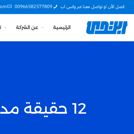
اتصل الآن او تواصل معنا عبر واتس اب
00966582577809
com
الرئيسية
عن الشركة
ت
12 حقيقة مد