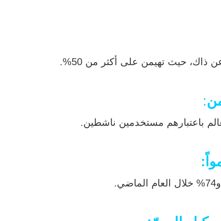
من
:
اً: