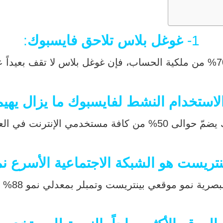
1-
غوغل بلاس تلاحق فايسبوك
:
لاستخدام النشط لفايسبوك ما يزال يهي
لم باعتبارهم مستخدمين ناشطين.
نتريست هو الشبكة الاجتماعية الأسرع نمو
 موقعي بينتريست وتمبلر بمعدلي نمو 88% و74% خلال العام الماضي.