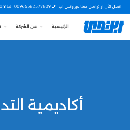
اتصل الآن او تواصل معنا عبر واتس اب
00966582577809
com
الرئيسية
عن الشركة
ت
أكاديمية التدر