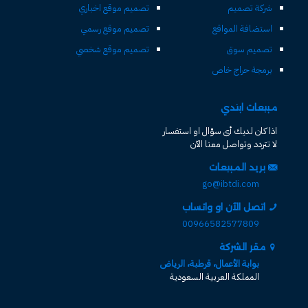
شركة تصميم
تصميم موقع اخباري
استضافة المواقع
تصميم موقع رسمي
تصميم سوق
تصميم موقع شخصي
برمجة حراج خاص
مبيعات ابتدي
اذا كان لديك أى سؤال او استفسار
لا تتردد وتواصل معنا الآن
بريد المبيعات
go@ibtdi.com
اتصل الآن او واتساب
00966582577809
مقر الشركة
بوابة الأعمال، قرطبة، الرياض
المملكة العربية السعودية