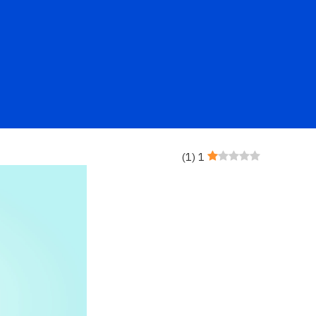
)
1
(
1