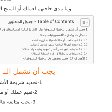
وما مدى حاجتهم لعملك أو المنتج 
Table of Contents - جدول المحتوى
يجب أن تشمل الــ خطة التسويقة على النقاط التالية لمساعدتك فى ا
خطوات وضع خطة تسويقية ناجحة:-
1-تقيم منتجك أو عملك لمعرفة مستوى ما تقدمة :
2-تحديد الطريقة الملائمة لتسويق منتجك أو عملك:
3-متابعة ما تقوم به من أعمال تسويقية ومتابعة أراء العملاء:
4-متابعة ما تم تحقيقة فى الفتره التسويقية السابقة:-
الأهداف التى يجب وضعها فى الــ خطة التسويقية:-
يجب أن تشمل الــ خ
1-تحديد شريحة الأشخاص التي يجب إستهدافها على حسب منتجك أو عملك ليصبحو عملاء لديك.
2-تقيم عملك أو منتجك ومتابعة المنافسين وهل تستطيع منافستهم أم عملك يحتاج للتطوير.
3-يجب متابعة نتائج التسويق لمعرفة هل تسير فى الطريق الصحيح نحو نتائج ناجحة أم لا.