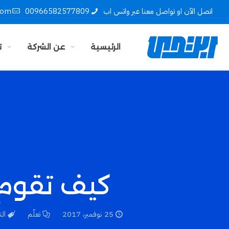
اتصل الآن او تواصل معنا عبر واتس اب
00966582577809
com
الرئيسية
عن الشركة
ت
كيف تقوم 
25 نوفمبر، 2017
تعلّم
ال