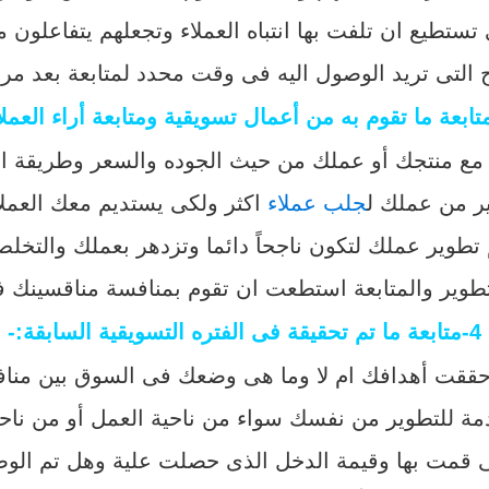
ستطيع ان تلفت بها انتباه العملاء وتجعلهم يتفاعلون
 التى تريد الوصول اليه فى وقت محدد لمتابعة بعد مرو
ء مع منتجك أو عملك من حيث الجوده والسعر وطريقة
ير من عملك ل
جلب عملاء
اكثر ولكى يستديم معك العملا
تطوير عملك لتكون ناجحاً دائما وتزدهر بعملك والتخ
طوير والمتابعة استطعت ان تقوم بمنافسة مناقسينك فى
4-متابعة ما تم تحقيقة فى الفتره التسويقية السابقة:-
حققت أهدافك ام لا وما هى وضعك فى السوق بين منافس
دمة للتطوير من نفسك سواء من ناحية العمل أو من ناحي
ى قمت بها وقيمة الدخل الذى حصلت علية وهل تم الوص