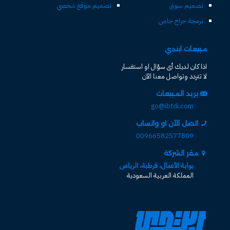
تصميم سوق
تصميم موقع شخصي
برمجة حراج خاص
مبيعات ابتدي
اذا كان لديك أى سؤال او استفسار
لا تتردد وتواصل معنا الآن
بريد المبيعات
go@ibtdi.com
اتصل الآن او واتساب
00966582577809
مقر الشركة
بوابة الأعمال، قرطبة، الرياض
المملكة العربية السعودية