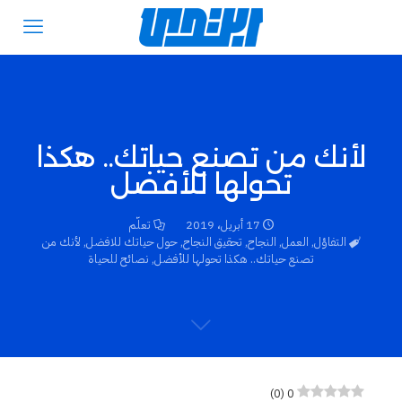
لأنك من تصنع حياتك.. هكذا
تحولها للأفضل
17 أبريل، 2019
تعلّم
التفاؤل
,
العمل
,
النجاح
,
تحقيق النجاح
,
حول حياتك للافضل
,
لأنك من
تصنع حياتك.. هكذا تحولها للأفضل
,
نصائح للحياة
)
0
(
0