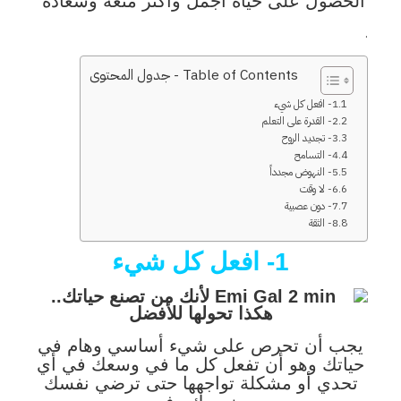
الحصول على حياة أجمل وأكثر متعة وسعادة
.
Table of Contents - جدول المحتوى
1- افعل كل شيء
2- القدرة على التعلم
3- تجديد الروح
4- التسامح
5- النهوض مجدداً
6- لا وقت
7- دون عصبية
8- الثقة
1- افعل كل شيء
يجب أن تحرص على شيء أساسي وهام في
حياتك وهو أن تفعل كل ما في وسعك في أي
تحدي أو مشكلة تواجهها حتى ترضي نفسك