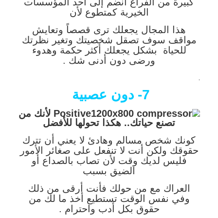
كبيرة من الفراغ انضم إلى أحد المؤسسات
الخيرية كمتطوع لأن
هذا المجال يجعلك ترى قصصاً وتعايش
مواقف سوف تصقل شخصيتك وتغير نظرتك
للحياة بشكل يجعلك أكثر حكمة وهدوء
ورضى دون أدنى شك .
.
7- دون عصبية
كونك شخص مسالم وهادئ لا يعني أن تترك
حقوقك ولكن أنت لا تنفعل على صغائر الأمور
فليس لديك وقت لأن تصاب بالصداع أو
الضيق بسبب
العراك مع من حولك فأنت أرقى من ذلك
وفي نفس الوقت تستطيع أخذ ما لك من
حقوق بكل أدب واحترام .