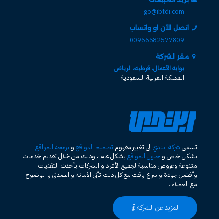
go@ibtdi.com
اتصل الآن او واتساب
00966582577809
مقر الشركة
بوابة الأعمال، قرطبة، الرياض
المملكة العربية السعودية
تسعى
شركة ابتدي
الى تغيير مفهوم
تصميم المواقع
و
برمجة المواقع
بشكل خاص و
حلول المواقع
بشكل عام ، وذلك من خلال تقديم خدمات
متنوعة وعروض مناسبة لجميع الأفراد و الشركات بأحدث التقنيات
وأفضل جودة واسرع وقت مع كل ذلك تأتى الأمانة و الصدق و الوضوح
مع العملاء .
المزيد عن الشركة