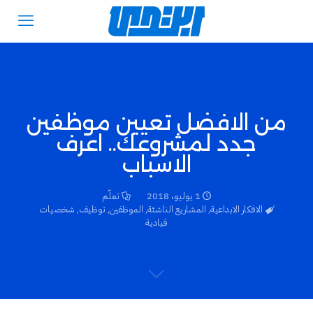
من الافضل تعيين موظفين
جدد لمشروعك.. اعرف
الاسباب
1 يوليو، 2018
تعلّم
الافكار الابداعية
,
المشاريع الناشئة
,
الموظفين
,
توظيف
,
شخصيات
قيادية