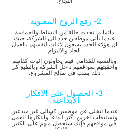
النجاح.
.
2- رفع الروح المعنوية:
دائما ما تحدث حالة من النشاط والحماسة
عندما يأتى موظفين جدد الى الشركة، حيث
ان هؤلاء الجدد يسعون لاثبات انفسهم بالعمل
الجاد والالتزام
وبالنسبة للقدامي فهم يحاولون اثبات كفأتهم
واحقيتهم بمواقعهم داخل الشركة وبالطبع كل
ذلك يصب في صالح المشروع.
.
3- الحصول على الافكار
الابداعية:
عندما تتخلى عن موظفين كسالى غير مبدعين
وتستقطب اخرين اكثر ابداعاً وابتكارها للعمل
في مواقعهم فإنك ستحصل منهم على الكثير