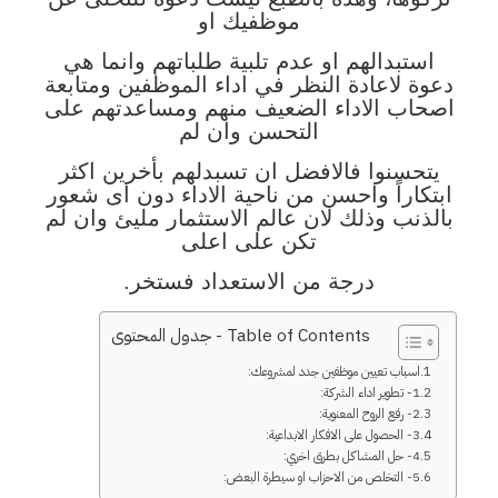
موظفيك او
استبدالهم او عدم تلبية طلباتهم وانما هي
دعوة لاعادة النظر في اداء الموظفين ومتابعة
اصحاب الاداء الضعيف منهم ومساعدتهم على
التحسن وان لم
يتحسنوا فالافضل ان تسبدلهم بأخرين اكثر
ابتكاراً واحسن من ناحية الاداء دون اى شعور
بالذنب وذلك لان عالم الاستثمار مليئ وان لم
تكن على اعلى
درجة من الاستعداد فستخر.
Table of Contents - جدول المحتوى
اسباب تعيين موظفين جدد لمشروعك:
1- تطوير اداء الشركة:
2- رفع الروح المعنوية:
3- الحصول على الافكار الابداعية:
4- حل المشاكل بطرق اخري:
5- التخلص من الاحزاب او سيطرة البعض: