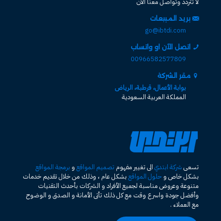
لا تتردد وتواصل معنا الآن
بريد المبيعات
go@ibtdi.com
اتصل الآن او واتساب
00966582577809
مقر الشركة
بوابة الأعمال، قرطبة، الرياض
المملكة العربية السعودية
تسعى
شركة ابتدي
الى تغيير مفهوم
تصميم المواقع
و
برمجة المواقع
بشكل خاص و
حلول المواقع
بشكل عام ، وذلك من خلال تقديم خدمات
متنوعة وعروض مناسبة لجميع الأفراد و الشركات بأحدث التقنيات
وأفضل جودة واسرع وقت مع كل ذلك تأتى الأمانة و الصدق و الوضوح
مع العملاء .