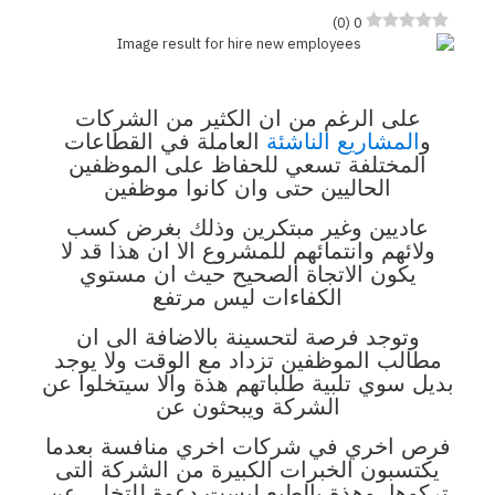
)
0
(
0
على الرغم من ان الكثير من الشركات
و
المشاريع الناشئة
العاملة في القطاعات
المختلفة تسعي للحفاظ على الموظفين
الحاليين حتى وان كانوا موظفين
عاديين وغير مبتكرين وذلك بغرض كسب
ولائهم وانتمائهم للمشروع الا ان هذا قد لا
يكون الاتجاة الصحيح حيث ان مستوي
الكفاءات ليس مرتفع
وتوجد فرصة لتحسينة بالاضافة الى ان
مطالب الموظفين تزداد مع الوقت ولا يوجد
بديل سوي تلبية طلباتهم هذة والا سيتخلوا عن
الشركة ويبحثون عن
فرص اخري في شركات اخري منافسة بعدما
يكتسبون الخبرات الكبيرة من الشركة التى
تركوها، وهذة بالطبع ليست دعوة للتخلى عن