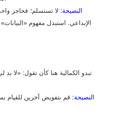
النصيحة:
لا تستسلم؛ فحاجز واحد
الإبداعي. استبدل مفهوم «البيانات» ب
تبدو الكمالية هنا كأن تقول: «لا ب
النصيحة:
قم بتفويض آخرين للقيام بمه