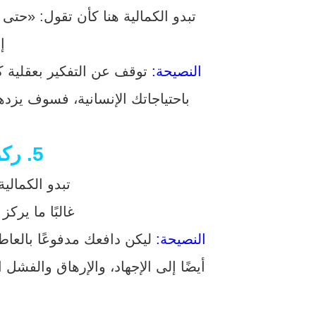
تبدو الكمالية هنا كأن تقول: «حتى
إ
النصيحة:
توقف عن التفكير بعقلية ك
باحتياجاتك الإنسانية، فسوف يزده
5. ركز على ما تريد بدلا من أن تركز على ما لا تريد
تبدو الكمالي
غالبًا ما يرك
النصيحة:
ليكن دافعك مدفوعًا بالعاط
أيضًا إلى الإجهاد، والإرهاق والفشل