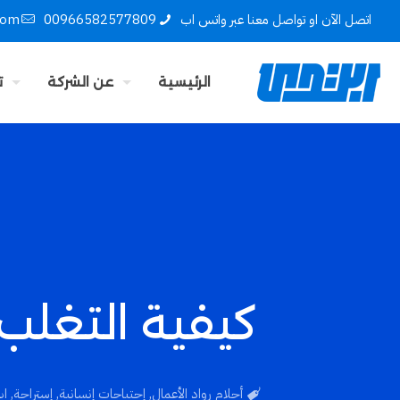
اتصل الآن او تواصل معنا عبر واتس اب
00966582577809
com
الرئيسية
عن الشركة
ت
كيفية التغلب ع
أحلام رواد الأعمال
,
إحتياجات إنسانية
,
إستراحة
,
اب