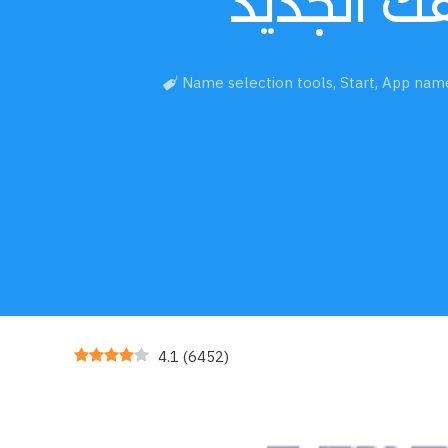
قك الجديد
Name selection tools
,
Start
,
App name
4.1
(
6452
)