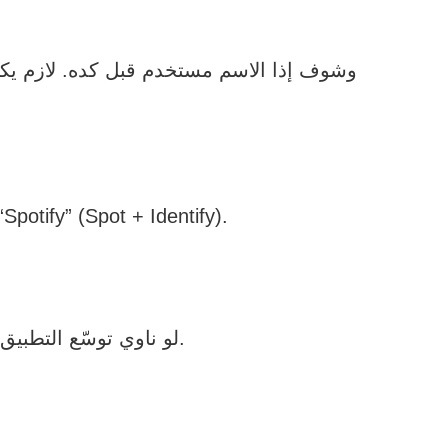
-ممكن تدمج كلمتين ليطلع اسم جديد، زي: “Instagram” (Instant + Telegram) أو “potify” (Spot + Identify
-لو ناوي توسّع التطبيق دوليًا، تأكد إن الاسم مناسب بلغات وثقافات مختلفة ومافيهوش معاني سلبية.