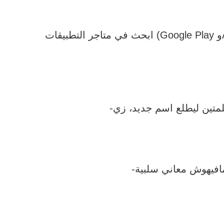
ابحث في متاجر التطبيقات (Google Play وApp Store) وشوف إذا الاسم مستخدم قبل كده. لازم يكون فريد عشان مايحصلش لبس أو مشاكل