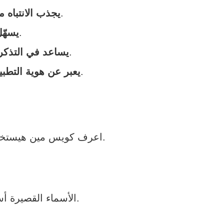
الاسم المميز يلفت المستخدمين وسط مئات التطبيقات.
-يجذب الانتباه 
اسم سهل ومميز بيخلي حملاتك التسويقية أنجح.
-يسهّ
المستخدم هيقدر يفتكر اسم التطبيق بسهولة ويقوله لغيره.
-يساعد في التذكر
الاسم بيكون أول رسالة بيوصلها للمستخدم عن فكرة التطبيق ووظيفته.
-يعبر عن هوية التطبي
اعرف كويس مين هيستخدم تطبيقك: السن، اللغة، الاهتمامات. الاسم لازم يكون مفهوم وسهل بالنسبة لهم.
الأسماء القصيرة أسهل في الحفظ والنطق. بلاش تعقيد أو كلمات غريبة صعبة الكتابة أو الفهم.