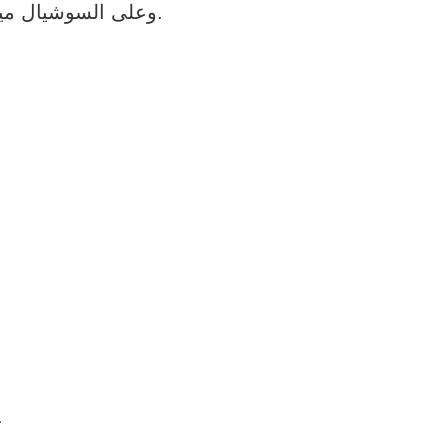
-لو الاسم متاح كدومين (.com أو غيره) وعلى السوشيال ميديا، ده بيزود من فرص نجاح البراند.
-نسيان التحقق من توفر الا