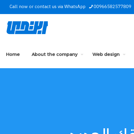
Call now or contact us via WhatsApp
00966582577809
Home
About the company
Web design