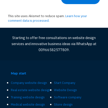
This site uses Akismet to reduce spam.
Learn how your
comment data is processed.
Starting to offer free consultations on website design
services and innovative business ideas via WhatsApp at
00966582577809.
Map start
Company website design
Start Company
Real estate website design
Website Design
Training website design
Software company
Medical website design
Store design