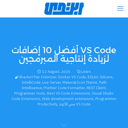
أفضل 10 إضافات VS Code
لزيادة إنتاجية المبرمجين
12 August، 2025
Learn
Bracket Pair Colorizer
,
Docker VS Code
,
ESLint
,
GitLens
,
IntelliCode
,
Live Server
,
Material Icon Theme
,
Path
Intellisense
,
Prettier Code Formatter
,
REST Client
,
Programmer tools
,
Best VS Code Extensions
,
Visual Studio
Code Extensions
,
Web development extensions
,
Programmer
Productivity
,
محرر الأكواد VS Code