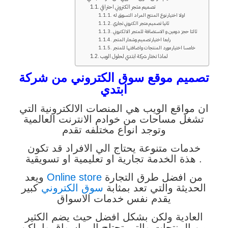
تصميم متجر الكتروني احترافي
اولا اختيار نوع المنتج المراد التسويق له
ثانيا تصميم متجر الكتروني تجاري
ثالثا حجز دومين و الاستضافة للمتجر الالكتروني
رابعا اختيار تصميم وشعار المتجر
خامسا اختيار مورد المنتجات واضافتها للمتجر
لماذا تختار شركة ابتدي لحلول الويب
تصميم موقع سوق الكتروني من شركة
ابتدي
ان مواقع الويب هي المنصات الالكترونية التي
تشغل مساحات من خوادم الانترنت العالمية
وتوجد انواع
مختلفه تقدم
خدمات متنوعة يحتاج الي الافراد قد تكون
تجارية او تعليمية او تسويقية .
هذة الخدمة
من افضل طرق التجارة
Online store
ويعد
الحديثة والتي تعد بمثابة
سوق الكتروني
كبير
يقدم نفس
خدمات الاسواق
العادية ولكن بشكل افضل حيث يضم الكثير
من المنتجات والتي تحتاج
الي اسواق واماكن