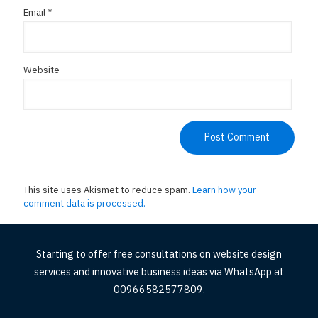
Email
*
Website
This site uses Akismet to reduce spam.
Learn how your
comment data is processed.
Starting to offer free consultations on website design
services and innovative business ideas via WhatsApp at
00966582577809.