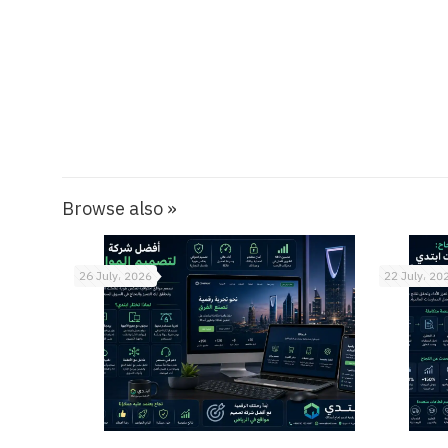
Browse also »
26 July، 2026
22 July، 20