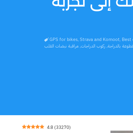
تك إلى تجربة
GPS for bikes
,
Strava and Komoot
,
Best 
طوعة بالدراجة
,
ركوب الدراجات
,
مراقبة نبضات القلب
4.8
(
33270
)