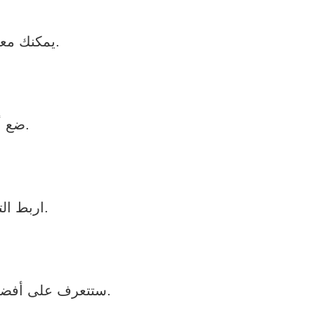
يمكنك معرفة معدل نبضات قلبك وعدد السعرات التي تحرقها في كل رحلة.
ضع أهدافًا يومية أو أسبوعية لمسافة أو وقت معين، وتابع تقدمك.
اربط التطبيق بوسائل التواصل الاجتماعي وشارك إنجازاتك مع الأصدقاء.
باستخدام تقنيات GPS، ستتعرف على أفضل الطرق والمسارات لركوب الدراجة في منطقتك.