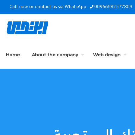
Call now or contact us via WhatsApp
00966582577809
Home
About the company
Web design