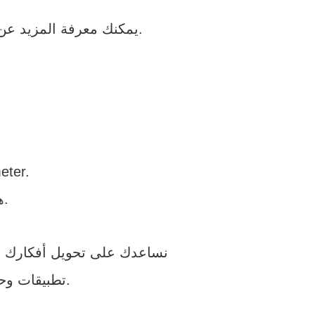
.
يمكنك معرفة المزيد عن
-إذا كان هدفك التدريب وا
-لمحبي الاستكشاف والرحلات الطويلة، Komoot هو الحل.
نساعدك على تحويل أفكارك إ
تطبيقات وحلول ذكية تخدم المستخدمين وتفتح لك آفاقًا جديدة في عالم التقنية.