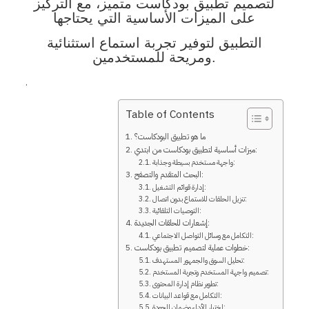
لتصميم تطبيق بودكاست متميز، مع التركيز
على الميزات الأساسية التي يحتاجها
التطبيق لتوفير تجربة استماع استثنائية
ومريحة للمستخدمين.
.
Table of Contents
ما هو تطبيق البودكاست؟
ميزات أساسية لتطبيق بودكاست من ابتدي:
واجهة مستخدم بسيطة وجذابة:
البحث المتقدم والتصفح:
إدارة قوائم التشغيل:
تنزيل الحلقات للاستماع بدون اتصال:
التوصيات التلقائية:
إشعارات للحلقات الجديدة:
التكامل مع وسائل التواصل الاجتماعي:
خطوات عملية لتصميم تطبيق بودكاست:
تحليل السوق والجمهور المستهدف:
تصميم واجهة المستخدم وتجربة المستخدم:
تطوير نظام إدارة المحتوى:
التكامل مع قواعد البيانات:
اختبار الأداء وضمان الجودة: