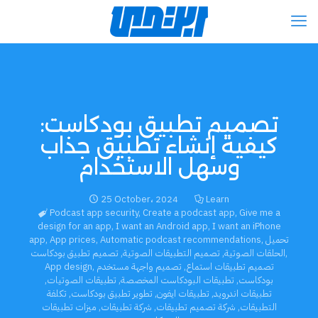
تصميم تطبيق بودكاست:
كيفية إنشاء تطبيق جذاب
وسهل الاستخدام
25 October، 2024
Learn
Podcast app security
,
Create a podcast app
,
Give me a
design for an app
,
I want an Android app
,
I want an iPhone
تحميل
,
Automatic podcast recommendations
,
App prices
,
app
,
الحلقات الصوتية
,
تصميم التطبيقات الصوتية
,
تصميم تطبيق بودكاست
تصميم تطبيقات استماع
,
تصميم واجهة مستخدم
,
App design
بودكاست
,
تطبيقات البودكاست المخصصة
,
تطبيقات الصوتيات
,
تطبيقات اندرويد
,
تطبيقات ايفون
,
تطوير تطبيق بودكاست
,
تكلفة
التطبيقات
,
شركة تصميم تطبيقات
,
شركة تطبيقات
,
ميزات تطبيقات