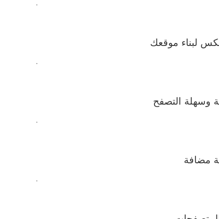
.
.
.
.