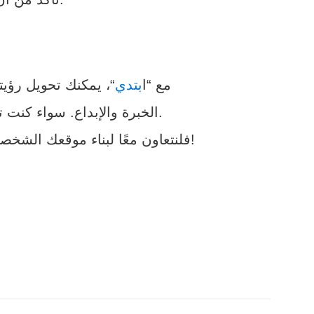
مع “ا
بتدي
“، يمكنك تحويل رؤي
الخبرة والإبداع. سواء كنت تبدأ مشروعًا شخصيًا أو تحتاج إلى تحسين وجودك على الإنترنت، فإننا هنا لمساعدتك.
فلنتعاون معًا لبناء موقعك الشخصي بتصميم فريد يعبر عنك بكل دقة. ابدأ اليوم واجعل عالمك الرقمي مشرقًا ولافتًا للأنظار!