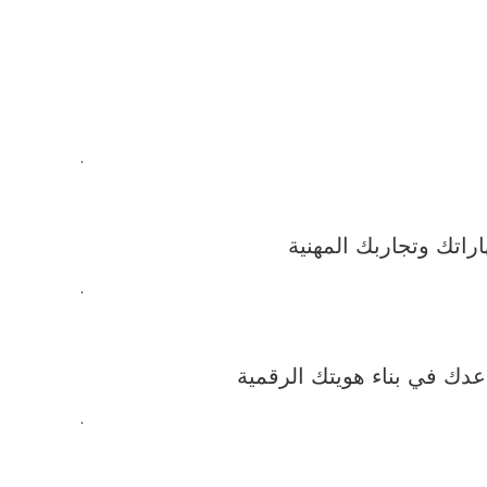
.
.
.