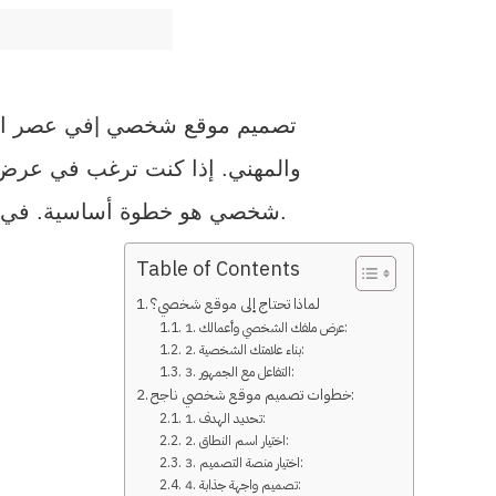
تصميم موقع شخصي |في عصر التكنو
والمهني. إذا كنت ترغب في عرض أ
شخصي هو خطوة أساسية. في هذه المقالة، سنستكشف عالم تصميم المواقع الشخصية ونقدم نصائح حول كيفية البدء.
Table of Contents
لماذا تحتاج إلى موقع شخصي؟
1. عرض ملفك الشخصي وأعمالك:
2. بناء علامتك الشخصية:
3. التفاعل مع الجمهور:
خطوات تصميم موقع شخصي ناجح:
1. تحديد الهدف:
2. اختيار اسم النطاق:
3. اختيار منصة التصميم:
4. تصميم واجهة جذابة: