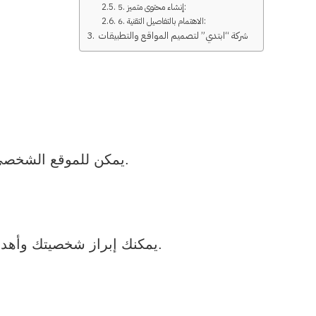
5. إنشاء محتوى متميز:
6. الاهتمام بالتفاصيل التقنية:
شركة “ابتدي” لتصميم المواقع والتطبيقات
يمكن للموقع الشخصي أن يكون سيرة ذاتية رقمية تسهل على الناس فهم مهاراتك وتجاربك المهنية.
يمكنك إبراز شخصيتك وأهدافك من خلال التصميم والمحتوى على موقعك، مما يساعدك في بناء هويتك الرقمية.