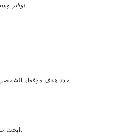
توفير وسيلة للتواصل مع الأصدقاء والعملاء المحتملين وجمهورك المستهدف.
حدد هدف موقعك الشخصي. ه
مناسب وسجله ليكون عنوان موقعك على الإنترنت.
ابحث ع