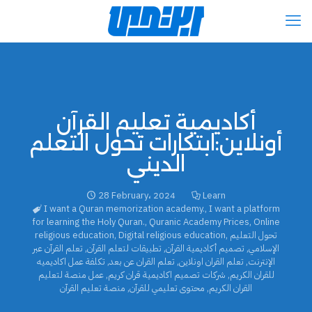
أكاديمية تعليم القرآن
أونلاين:ابتكارات تحول التعلم
الديني
28 February، 2024
Learn
I want a Quran memorization academy.
,
I want a platform
for learning the Holy Quran.
,
Quranic Academy Prices
,
Online
تحول التعليم
,
Digital religious education
,
religious education
الإسلامي
,
تصميم أكاديمية القرآن
,
تطبيقات لتعلم القرآن
,
تعلم القرآن عبر
الإنترنت
,
تعلم القران اونلاين
,
تعلم القران عن بعد
,
تكلفة عمل اكاديميه
للقران الكريم
,
شركات تصميم اكاديمية قران كريم
,
عمل منصة لتعليم
القران الكريم
,
محتوى تعليمي للقرآن
,
منصة تعليم القرآن