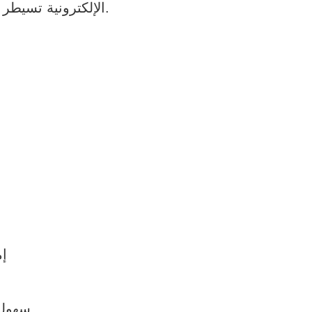
في ظل التطورات الحالية.
الإلكترونية تسيطر 
مميزات تصميم متجر بطاق
-
-إ
-سهول