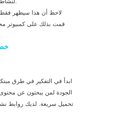
“مناسب للجوّال” أسفل قائمة عناوين URL لنشاطك التجاري مباشرةً.
لاحظ أن هذا سيظهر فقط ف
قمت بذلك على كمبيوتر محمو
خطو
ابدأ في التفكير في طرق مبتك
الجودة لمن يبحثون عن محتوى
تحميل سريعة. لديك روابط نشطة 