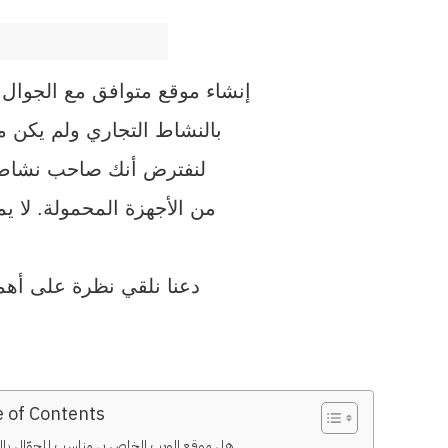
إنشاء موقع متوافق مع الجوال | هل تعلم أن حوالي 80٪ من المستهلكي
بالنشاط التجاري
ولم يكن مت
لنفترض أنك صاحب نشاط ت
من الأجهزة المحمولة. لا يم
دعنا نلقي نظرة على أهم
e of Contents
هل موقع الويب الخاص بي مناسب للجوّال بال