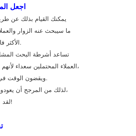
اجعل الم
يمكنك القيام بذلك عن طر
ما سيبحث عنه الزوار والعمل
الأكثر فائدة (مقاطع الفيديو والصور والمدونات والصفحات وما إلى ذلك).
تساعد أشرطة البحث المشاهد
العملاء المحتملين سعداء لأنهم وجدوا بالضبط ما يحتاجون إليه في ثوانٍ. سيبقي المستخدمين على موقعك لفترة أطول،
ويقضون الوقت في استخدام شريط البحث الخاص بك، والتنقل في صفحتين، ومراجعة النتائج.
لذلك من المرجح أن يعودوا إلى موقعك في المرة القادمة التي يحتاجون فيها إلى شيء من مجال خبرتك. ثانيًا،
لقد منحتهم تجربة عملاء رائعة، والتي يجب أن تكون هدفك الأول!
تج