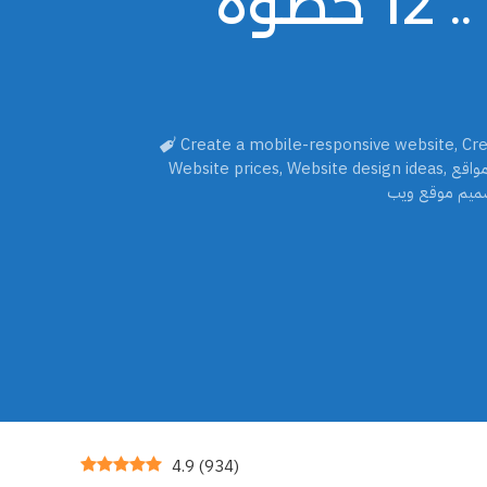
إنشاء موقع متوافق مع الجوّال .. 12 خطوة
Create a mobile-responsive website
,
Cre
واقع
,
Website design ideas
,
Website prices
ميم موقع ويب
4.9
(
934
)