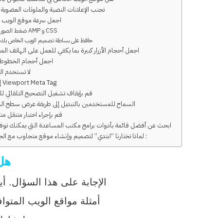
تجنب الإعلانات النصية والملوثات العضوية ال
اجعل سرعة موقع الويب أ
ضغط الصور AMP و CSS
حافظ على بساطة تصميم الويب الخاص بك
اجعل أحجام الأزرار كبيرة بما يكفي للعمل على الهاتف ال
اجعل أحجام الخطوط ك
لا تستخدم ا
إضافة Viewport Meta Tag
قم بإيقاف تشغيل التصحيح التلقائي لل
السماح للمستخدمين بالتبديل إلى طريقة عرض سطح ال
قم بإجراء اختبار متنقل م
ابحث عن أفضل قائمة بأدوات برامج مكتب المساعدة التي يمكنك توفي
لماذا تختارنا “ابتدي” لتصميم وإنشاء موقع متجاوب مع الجوال :
هل 
يمكن لبحث بسيط في Google الإجابة ع
أمثلة مواقع الويب المتوا