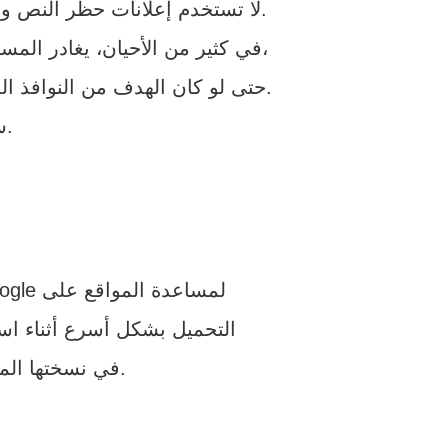
.
لا تستخدم إعلانات حظر النص وا
في كثير من الأحيان، يغادر المستخدمون الموقع بسبب هذه الإعلانات، مما يؤدي إلى فقدان العملاء المتوقعين المحتملين،
حتى لو كان الهدف من النوافذ المنبثقة هو إنشاءهم في المقام الأول. إن مقاطعة جلساتهم ستجعلك تفقدهم بشكل أسرع.
ستؤدي طبيعتها غير المرغوب فيها إلى إضعاف ثقة العميل.
أو Accelerated Mobile Pages هو مشروع ترميز مفتوح المصدر أنشأته Google لمساعدة المواقع على
التحميل بشكل أسرع أثناء اس
وتخزين خوادم Google في نسختها المخبأة، مما يسمح لها بتقديم المحتوى على الفور.