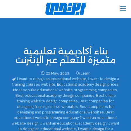
بناء أكاديمية تعليمية
متميزة للتعلم عبر الإنترنت
21 May، 2023
Learn
I want to design an educational website
,
I want to design a
training courses website
,
Educational academy design prices
,
Most popular educational website programming companies
,
Best educational academy design companies
,
Best online
training website design companies
,
Best companies for
designing training course websites
,
Best companies for
designing and programming educational websites
,
Best
educational website design company
,
I want an educational
website design
,
I want an educational academy design
,
I want
to design an educational website
,
I want a design for a