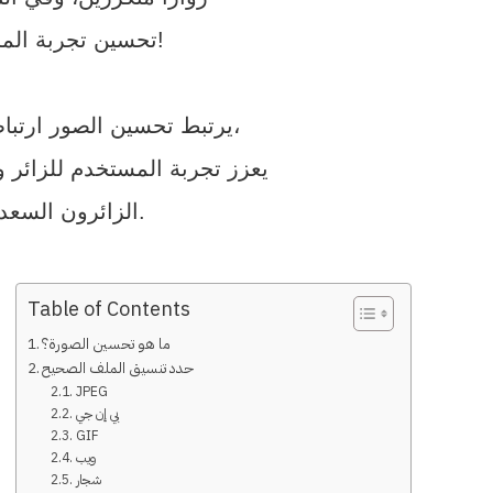
تحسين تجربة المستخدم والمشاركة. هل تريد طريقة مضمونة للقيام بذلك؟ تحسين صورك!
يرتبط تحسين الصور ارتباطًا مباشرًا بسرعة تحميل موقع الويب، مما يضمن الأداء الأمثل. الأداء الرائع، بدوره،
يعزز تجربة المستخدم للزائر و
الزائرون السعداء على المدى الطويل – وهذا هو العملاء المناسبين على المدى الطويل.
Table of Contents
ما هو تحسين الصورة؟
حدد تنسيق الملف الصحيح
JPEG
بي إن جي
GIF
ويب
شجار