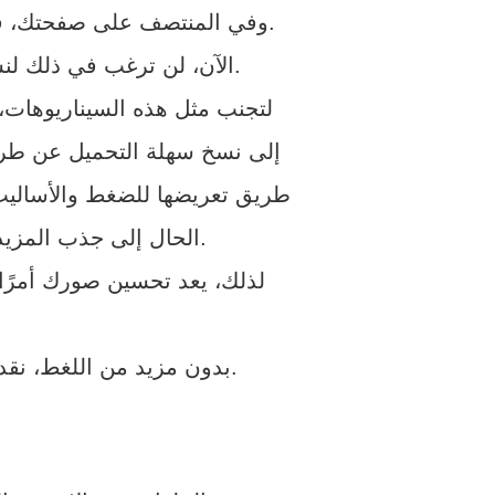
وفي المنتصف على صفحتك، فمن المحتمل أن يغادر زوارك الصفحة ما لم يتم تحميل هذه الصور في جزء من الثانية.
الآن، لن ترغب في ذلك لنشاطك التجاري، مما يؤدي إلى فقدان حركة المرور في الموقع والعملاء المحتملين.
لتجنب مثل هذه السيناريوهات،
إلى نسخ سهلة التحميل عن طري
طريق تعريضها للضغط والأساليب 
الحال إلى جذب المزيد من الزيارات إلى موقع الويب الخاص بك، وهو الهدف الأول لنشاطك التجاري.
لذلك، يعد تحسين صورك أمرًا
بدون مزيد من اللغط، نقدم لك أفضل 10 نصائح أو تقنيات لتحسين صورك لتمكين الأداء الأمثل لموقع الويب.