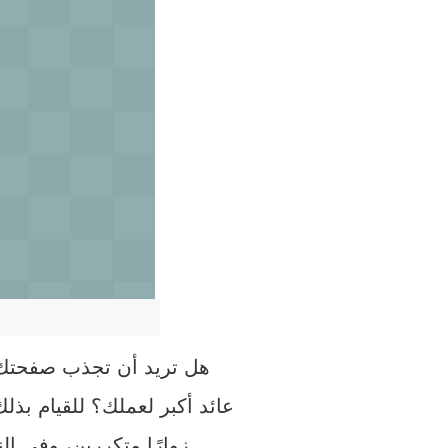
هل تريد أن تجذب صفحتك ال
عائد أكبر لعملك؟ للقيام بذ
زوارًا متكررين، وفي ال