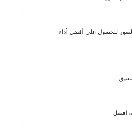
.
.
.
.