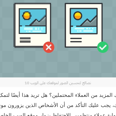
10 نصائح لتحسين الصور لموقعك على الويب
مزيد من العملاء المحتملين؟ هل تريد هذا أيضًا لتمكي
لك، يجب عليك التأكد من أن الأشخاص الذين يزورون م
نهاية عملاء منتظمين. للاحتفاظ بزوار موقع الويب الخ