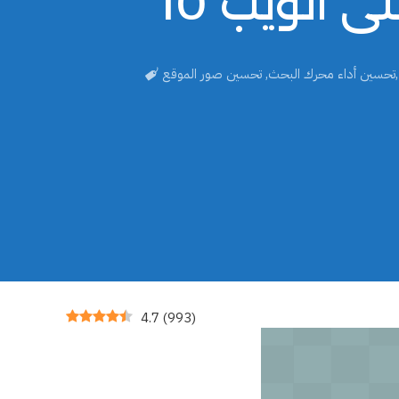
لى الويب
تحسين أداء محرك البحث
,
تحسين صور الموقع
4.7
(
993
)