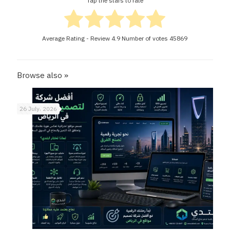
Tap the stars to rate
Average Rating - Review
4.9
Number of votes
45869
Browse also »
26 July، 2026