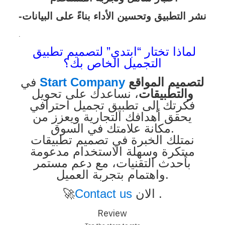
-نشر التطبيق وتحسين الأداء بناءً على البيانات
.
لماذا تختار “ابتدي” لتصميم تطبيق
التجميل الخاص بك؟
لتصميم المواقع
Start Company
في
والتطبيقات
، نساعدك على تحويل
فكرتك إلى تطبيق تجميل احترافي
يحقق أهدافك التجارية ويعزز من
مكانة علامتك في السوق.
نمتلك الخبرة في تصميم تطبيقات
مبتكرة وسهلة الاستخدام مدعومة
بأحدث التقنيات، مع دعم مستمر
واهتمام بتجربة العميل.
الان .
Contact us
🚀
Review