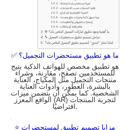
-تجربة مستخدم سلسة وجذابة
-فلترة المنتجات حسب الاحتياجات
-التجربة الافتراضية للمكياج
-عربة تسوق ذكية وخيارات دفع متعددة
-إشعارات بالعروض والتخفيضات
-نظام نقاط أو مكافآت
🎯 ما أهمية وجود تطبيق لماركت التجميل الخاص بك؟
🔧 مراحل تصميم تطبيق مستحضرات التجميل:
لماذا تختار “ابتدي” لتصميم تطبيق التجميل الخاص بك؟
✅ ما هو تطبيق مستحضرات التجميل؟
هو تطبيق مخصص للهواتف الذكية يتيح
للمستخدمين تصفح، مقارنة، وشراء
منتجات التجميل مثل المكياج، العناية
بالبشرة، العطور، وأدوات العناية
الشخصية. كما يمكن أن يتضمن ميزات
الواقع المعزز (AR) لتجربة المنتجات
افتراضيًا.
.
⭐ مزايا تصميم تطبيق لمستحضرات