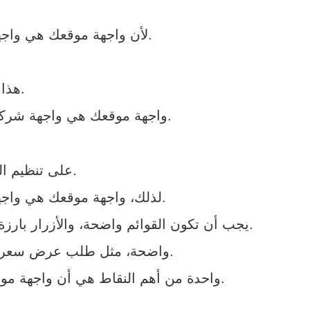
لأن واجهة موقعك هي واجهة شركتك: كيف تعكس هويتك التجارية باحترافية؟ يجب أن تعكس احترافية عملك.
هذا التناسق يجعل العلامة التجارية أكثر رسوخًا في ذهن العميل.
واجهة موقعك هي واجهة شركتك: كيف تعكس هويتك التجارية باحترافية؟ تذكر أهمية التنظيم والتنسيق في التصميم.
على تنظيم العناصر بطريقة تسهل التفاعل مع الموقع.
لذلك، واجهة موقعك هي واجهة شركتك: كيف تعكس هويتك التجارية باحترافية؟ تحتاج إلى تصميم مدروس ومنظم.
يجب أن تكون القوائم واضحة، والأزرار بارزة، والعناوين سهلة القراءة، مع توزيع مناسب للمساحات البيضاء حتى لا يشعر الزائر بالازدحام البصري.
كما ينبغي أن تكون الدعوات لاتخاذ الإجراء (Call To Action) واضحة، مثل طلب عرض سعر أو التواصل أو حجز خدمة.
واحدة من أهم النقاط هي أن واجهة موقعك هي واجهة شركتك: كيف تعكس هويتك التجارية باحترافية؟ يجب أن تكون سهلة الاستخدام.