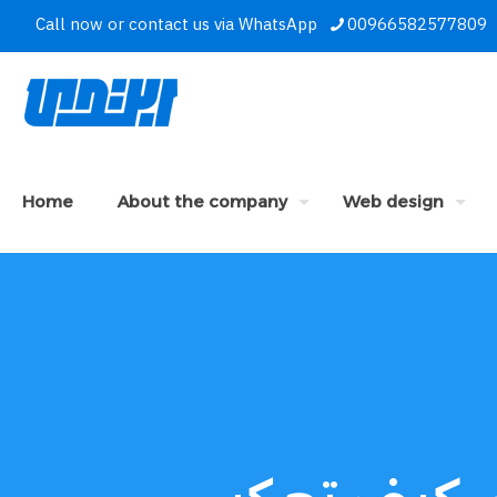
Call now or contact us via WhatsApp
00966582577809
Home
About the company
Web design