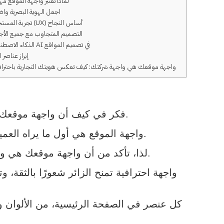
لماذا تعتبر واجهة الموقع مه
اجعل الهوية البصرية وا
تجربة المستخدم (UX) أساس النجاح
التصميم المتجاوب مع جميع الأج
الذكاء الاصطناعي AI في تصميم المواقع
إبراز عناصر ا
واجهة موقعك هي واجهة شركتك: كيف تعكس هويتك التجارية باحتراف
فكر في كيف أن واجهة موقعك هي واجهة شركتك: كيف تعكس هويتك التجارية باحترافية؟ من خلال التصميم والتجربة.
واجهة الموقع هي أول ما يراه العميل عند زيارة موقعك، وهي التي تحدد خلال ثوانٍ معدودة ما إذا كان سيكمل التصفح أو يغادر.
لذا، تأكد من أن واجهة موقعك هي واجهة شركتك: كيف تعكس هويتك التجارية باحترافية؟ يجب أن تكون جذابة وسهلة الاستخدام.
واجهة احترافية تمنح الزائر شعورًا بالثقة،
كل عنصر في الصفحة الرئيسية، من الألوان 