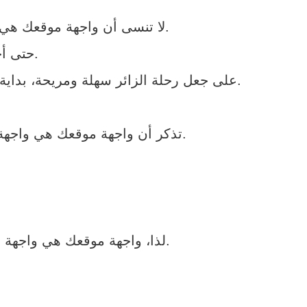
لا تنسى أن واجهة موقعك هي واجهة شركتك: كيف تعكس هويتك التجارية باحترافية؟ هي أساس نجاحك في السوق.
حتى أجمل تصميم لن يحقق النتائج إذا كانت تجربة الاستخدام معقدة.
على جعل رحلة الزائر سهلة ومريحة، بداية من الصفحة الرئيسية وحتى إتمام الطلب أو إرسال نموذج التواصل.
تذكر أن واجهة موقعك هي واجهة شركتك: كيف تعكس هويتك التجارية باحترافية؟ هي جزء حيوي من استراتيجية التسويق.
لذا، واجهة موقعك هي واجهة شركتك: كيف تعكس هويتك التجارية باحترافية؟ يجب أن تكون سريعة وسهلة الوصول.