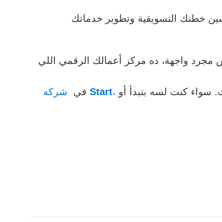
سين خطتك التسويقية وتطوير خدماتك
ة. الموقع مش مجرد واجهة، ده مركز أعمالك الرقمي اللي
بنصمم لك موقع إلكتروني احترافي يجمع بين الشكل الجذاب، الأداء العالي، وتحسين محركات البحث. سواء كنت لسه بتبدأ أو
،
Start
شركه
في