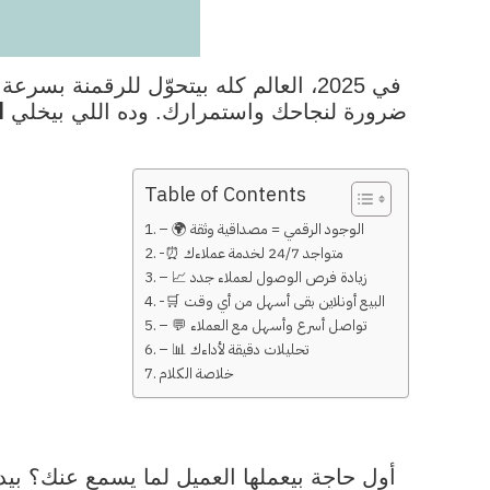
في 2025، العالم كله بيتحوّل للرقمن
ضرورة لنجاحك واستمرارك. وده اللي بيخلي
ا
Table of Contents
– 🌍 الوجود الرقمي = مصداقية وثقة
-⏰ متواجد 24/7 لخدمة عملاءك
– 📈 زيادة فرص الوصول لعملاء جدد
-🛒 البيع أونلاين بقى أسهل من أي وقت
– 💬 تواصل أسرع وأسهل مع العملاء
– 📊 تحليلات دقيقة لأداءك
خلاصة الكلام
أول حاجة بيعملها العميل لما يسمع عنك؟ ب