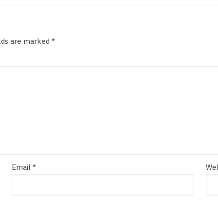
elds are marked
*
Email
*
Web