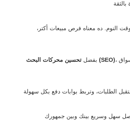
ت النوم. ده معناه فرص مبيعات أكتر،
، موقعك يقدر يظهر في نتائج بحث جوجل لما حد يدور على خدمات زي اللي بتقدمها. وده يفتح لك أسواق
تحسين محركات البحث (SEO)
بفضل