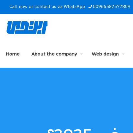
Call now or contact us via WhatsApp
00966582577809
Home
About the company
Web design