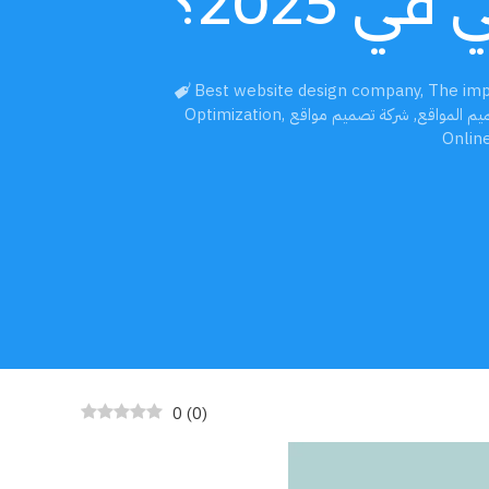
 2025؟
Best website design company
,
The imp
م المواقع
,
شركة تصميم مواقع
,
Optimization
Online
0
(
0
)