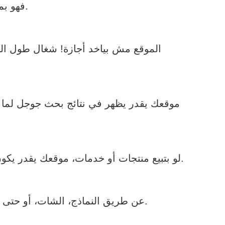
فهو بمثابة بطاقة التعريف اللي بتثبت إنك جهة موثوقة وجديرة بالثقة.
الموقع مش بياخد أجازة! شغال طول الو
لو بتبيع منتجات أو خدمات، موقعك يقدر يكون متجر إلكتروني متكامل. تقدر تستعرض المنتجات، تستقبل الطلبات، وتربط بوابات دفع بكل سهولة.
عن طريق النماذج، الشات، أو حتى روابط الواتساب والسوشيال ميديا، الموقع بيخلي التواصل سهل وسريع بينك وبين جمهورك.