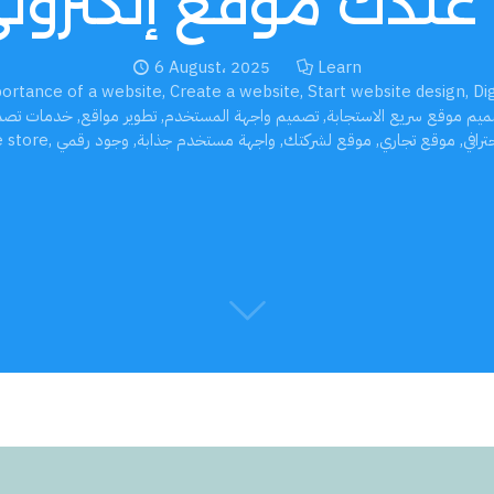
عندك موقع إلكتروني في
6 August، 2025
Learn
ortance of a website
,
Create a website
,
Start website design
,
Di
يم موقع سريع الاستجابة
,
تصميم واجهة المستخدم
,
تطوير مواقع
,
خدمات تصمي
رافي
,
موقع تجاري
,
موقع لشركتك
,
واجهة مستخدم جذابة
,
وجود رقمي
,
 store