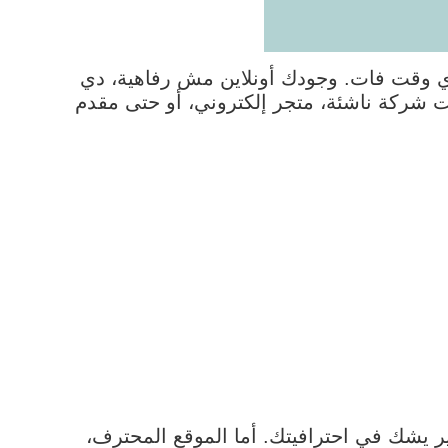
من أي وقت فات. وجودك أونلاين مش رفاهية، دي
نت شركة ناشئة، متجر إلكتروني، أو حتى مقدم
 يشك في احترافيتك. أما الموقع المحترف،