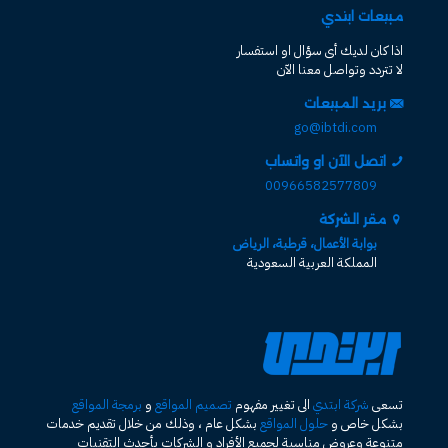
مبيعات ابتدي
اذا كان لديك أى سؤال او استفسار
لا تتردد وتواصل معنا الآن
بريد المبيعات
go@ibtdi.com
اتصل الآن او واتساب
00966582577809
مقر الشركة
بوابة الأعمال، قرطبة، الرياض
المملكة العربية السعودية
تسعى
شركة ابتدي
الى تغيير مفهوم
تصميم المواقع
و
برمجة المواقع
بشكل خاص و
حلول المواقع
بشكل عام ، وذلك من خلال تقديم خدمات
متنوعة وعروض مناسبة لجميع الأفراد و الشركات بأحدث التقنيات