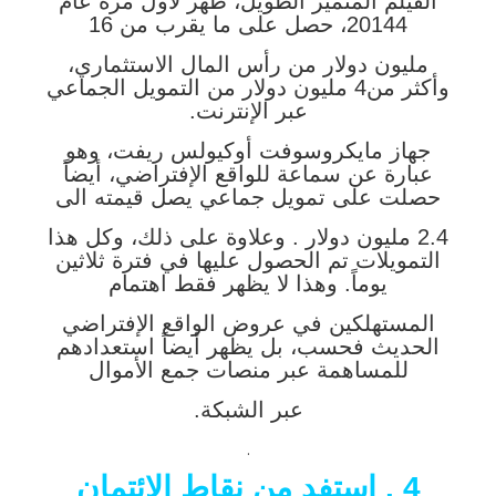
الفيلم المتميز الطويل، ظهر لأول مرة عام
20144، حصل على ما يقرب من 16
مليون دولار من رأس المال الاستثماري،
وأكثر من4 مليون دولار من التمويل الجماعي
عبر الإنترنت.
جهاز مايكروسوفت أوكيولس ريفت، وهو
عبارة عن سماعة للواقع الإفتراضي، أيضاً
حصلت على تمويل جماعي يصل قيمته الى
2.4 مليون دولار . وعلاوة على ذلك، وكل هذا
التمويلات تم الحصول عليها في فترة ثلاثين
يوماً. وهذا لا يظهر فقط اهتمام
المستهلكين في عروض الواقع الإفتراضي
الحديث فحسب، بل يظهر أيضاً استعدادهم
للمساهمة عبر منصات جمع الأموال
عبر الشبكة.
.
4 . استفد من نقاط الإئتمان