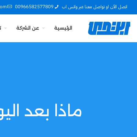
اتصل الآن او تواصل معنا عبر واتس اب
00966582577809
com
الرئيسية
عن الشركة
ت
ماذا بعد الي