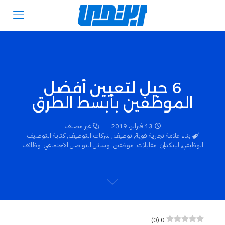
6 حيل لتعيين أفضل
الموظفين بأبسط الطرق
13 فبراير، 2019
غير مصنف
بناء علامة تجارية قوية
,
توظيف
,
شركات التوظيف
,
كتابة التوصيف
الوظيفي
,
لينكدإن
,
مقابلات
,
موظفين
,
وسائل التواصل الاجتماعي
,
وظائف
)
0
(
0