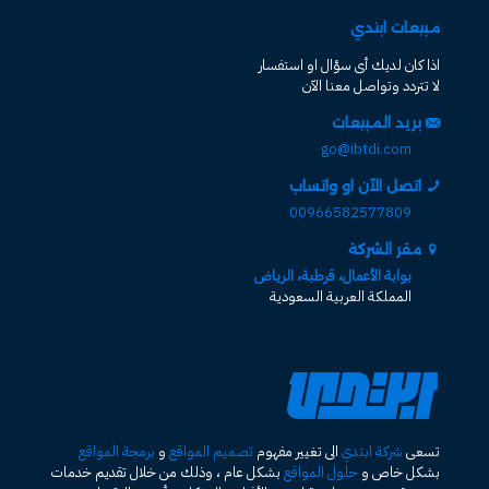
مبيعات ابتدي
اذا كان لديك أى سؤال او استفسار
لا تتردد وتواصل معنا الآن
بريد المبيعات
go@ibtdi.com
اتصل الآن او واتساب
00966582577809
مقر الشركة
بوابة الأعمال، قرطبة، الرياض
المملكة العربية السعودية
تسعى
شركة ابتدي
الى تغيير مفهوم
تصميم المواقع
و
برمجة المواقع
بشكل خاص و
حلول المواقع
بشكل عام ، وذلك من خلال تقديم خدمات