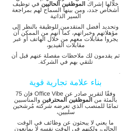
خلالها إشراك
الموظفين الحاليين
في توظيف
أشخاص جدد، ومن بينها السماح لهم بمراجعة
السير الذاتية
وتحديد أفضل المتقدمين للوظيفة بالنظر إلى
مؤهلاتهم وخبراتهم، كما أنهم من الممكن أن
يجروا مقابلات معهم من خلال الهاتف أو عبر
مقابلات الفيديو،
ثم يقدمون لك ملاحظات مفصلة عنهم قبل أن
تلتقي بهم في الشركة.
.
بناء علامة تجارية قوية
وفقًا لتقرير صادر عن Office Vibe فإن 75
بالمئة من
الموظفين المحترفين
والمناسبين
تمامًا للمنصب الذي تعرضه شركته مُرشحين
سلبيين،
ما يعني لا يبحثون عن وظائف في الوقت
الحالي، ولكنهم في الوقت نفسه لا يمانعون