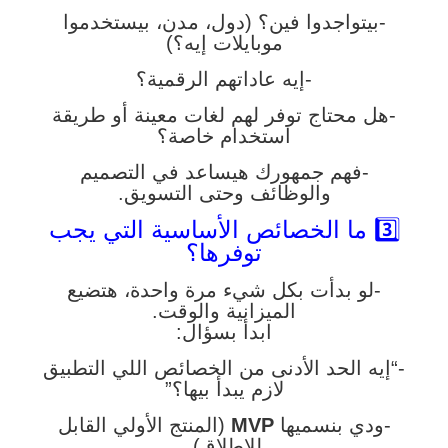
-بيتواجدوا فين؟ (دول، مدن، بيستخدموا
موبايلات إيه؟)
-إيه عاداتهم الرقمية؟
-هل محتاج توفر لهم لغات معينة أو طريقة
استخدام خاصة؟
-فهم جمهورك هيساعد في التصميم
والوظائف وحتى التسويق.
3️⃣ ما الخصائص الأساسية التي يجب
توفرها؟
-لو بدأت بكل شيء مرة واحدة، هتضيع
الميزانية والوقت.
ابدأ بسؤال:
-“إيه الحد الأدنى من الخصائص اللي التطبيق
لازم يبدأ بيها؟”
-ودي بنسميها
MVP
(المنتج الأولي القابل
للإطلاق).