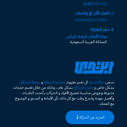
go@ibtdi.com
اتصل الآن او واتساب
00966582577809
مقر الشركة
بوابة الأعمال، قرطبة، الرياض
المملكة العربية السعودية
تسعى
شركة ابتدي
الى تغيير مفهوم
تصميم المواقع
و
برمجة المواقع
بشكل خاص و
حلول المواقع
بشكل عام ، وذلك من خلال تقديم خدمات
متنوعة وعروض مناسبة لجميع الأفراد و الشركات بأحدث التقنيات
وأفضل جودة واسرع وقت مع كل ذلك تأتى الأمانة و الصدق و الوضوح
مع العملاء .
المزيد عن الشركة