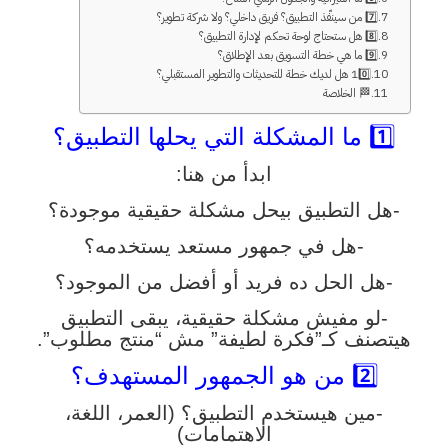
7️⃣ من سينفّذ التطبيق؟ فريق داخلي؟ ولا شركة تطوير؟
8️⃣ هل ستحتاج لوحة تحكم لإدارة التطبيق؟
9️⃣ ما هي خطة التسويق بعد الإطلاق؟
10️⃣ هل لديك خطة للتحديثات والتطوير المستقبلي؟
🏁 الخلاصة
1️⃣ ما المشكلة التي يحلها التطبيق؟
ابدأ من هنا:
-هل التطبيق بيحل مشكلة حقيقية موجودة؟
-هل في جمهور مستعد يستخدمه؟
-هل الحل ده فريد أو أفضل من الموجود؟
-لو مفيش مشكلة حقيقية، يبقى التطبيق
هيتصنف كـ”فكرة لطيفة” مش “منتج مطلوب”.
2️⃣ من هو الجمهور المستهدف؟
-مين هيستخدم التطبيق؟ (العمر، اللغة،
الاهتمامات)