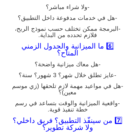
-ولا شراء مباشر؟
-هل في خدمات مدفوعة داخل التطبيق؟
-البرمجة ممكن تختلف حسب نموذج الربح،
فلازم تحدده من البداية.
6️⃣ ما الميزانية والجدول الزمني
المتاح؟
-هل معاك ميزانية واضحة؟
-عايز تطلق خلال شهر؟ 3 شهور؟ سنة؟
-هل في مواعيد مهمة لازم تلحقها (زي موسم
معين)؟
-واقعية الميزانية والوقت بتساعد في رسم
خطة تنفيذ قوية.
7️⃣ من سينفّذ التطبيق؟ فريق داخلي؟
ولا شركة تطوير؟