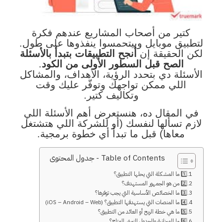
كتير من أصحاب المشاريع عندهم فكرة
لتطبيق موبايل وبيتحمسوا ينفذوها على طول.
لكن الحقيقة إن
أنجح التطبيقات بتبدأ بالأسئلة
الصح قبل السطور الأولى من الكود
.
الأسئلة دي بتحدد الرؤية، الأهداف، والمشاكل
اللي ممكن تواجهك وتوفّر عليك وقت
وتكاليف كتير.
في المقال ده، هنستعرض أهم الأسئلة اللي
لازم تسألها لنفسك (أو للشركة اللي هتشتغل
معاها) قبل ما تبدأ أي خطوة برمجية.
Table of Contents - جدول المحتوى
1️⃣ ما المشكلة التي يحلها التطبيق؟
2️⃣ من هو الجمهور المستهدف؟
3️⃣ ما الخصائص الأساسية التي يجب توفرها؟
4️⃣ ما المنصات التي يستهدفها التطبيق؟ (iOS – Android – Web)
5️⃣ ما هي خطة الربح أو العائد من التطبيق؟
6️⃣ ما الميزانية والجدول الزمني المتاح؟