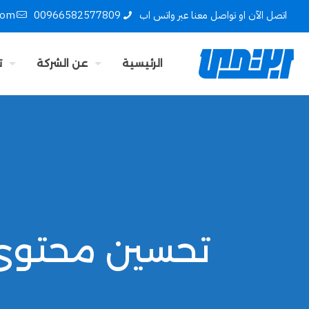
اتصل الآن او تواصل معنا عبر واتس اب
00966582577809
com
الرئيسية
عن الشركة
ت