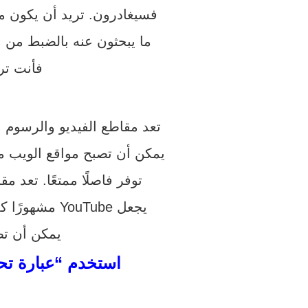
فسيغادرون. تريد أن يكون 
ما يبحثون عنه بالضبط من ا
فأنت تري
تعد مقاطع الفيديو والرسوم 
يمكن أن تصبح مواقع الويب مم
توفر فاصلًا ممتعًا. تعد
يجعل YouTube مشهورًا كما هو. ومع ذلك، تأكد من تضمين واصفات النص و “العلامات” لمقطع فيديو، بحيث
يمكن أن تظ
استخدم “عبارة تح