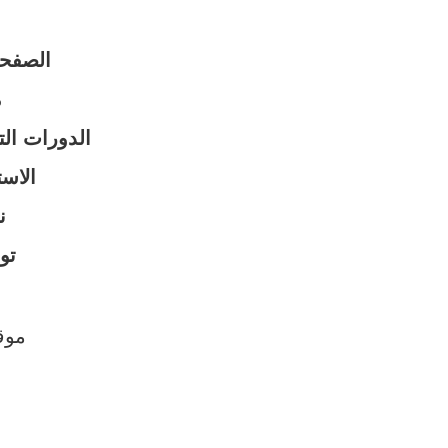
الصفحة
م
الدورات الت
الاس
ن
تو
موق