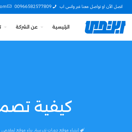
اتصل الآن او تواصل معنا عبر واتس اب
00966582577809
com
الرئيسية
عن الشركة
ت
كيفية تصمي
إنشاء موقع دورات تدريبية
,
بناء موقع لمقدمي ا