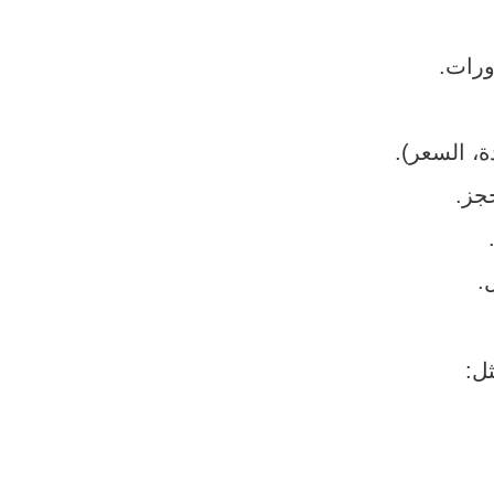
ورات.
، السعر).
جز.
.
ل: