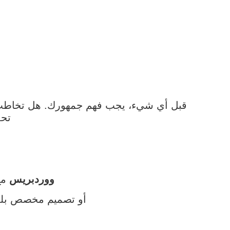
قبل أي شيء، يجب فهم جمهورك. هل تخاطب 
تحد
ووردبريس
مع إضافا
أو تصميم مخصص بلغة مثل Laravel أو Django إذا كنت تريد منصة م