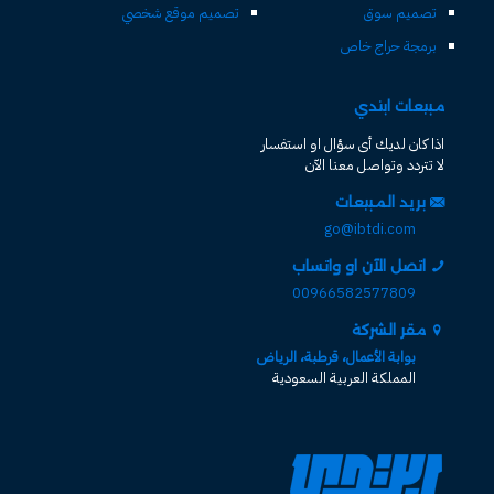
تصميم سوق
تصميم موقع شخصي
برمجة حراج خاص
مبيعات ابتدي
اذا كان لديك أى سؤال او استفسار
لا تتردد وتواصل معنا الآن
بريد المبيعات
go@ibtdi.com
اتصل الآن او واتساب
00966582577809
مقر الشركة
بوابة الأعمال، قرطبة، الرياض
المملكة العربية السعودية