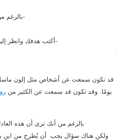
-بالرغم م
-أكتب هدفك وانظر إلي
.
قد تكون سمعت عن أشخاص مثل إلون ماسك Elon Musk هؤلاء إن لم يؤمنوا بأهدافهم وألامهم فعًلا بالرغم من استحالتها لم يكن ليصلوا ل
يومًا. وقد تكون قد سمعت عن الكثير من
روا
بالرغم من أنك ترى أن هذه العادا
ولكن هناك سؤال يجب أن يُطرح من اين يأتي