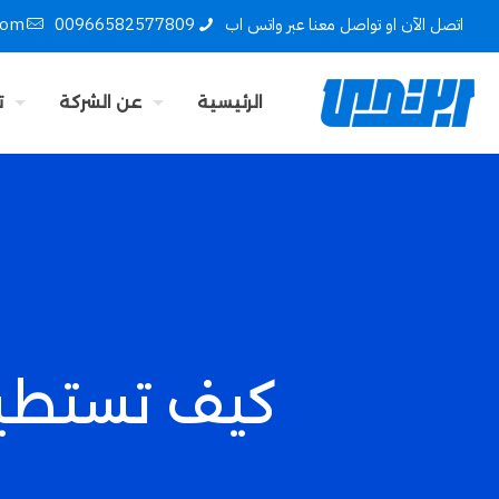
اتصل الآن او تواصل معنا عبر واتس اب
00966582577809
com
الرئيسية
عن الشركة
ت
كيف تستطيع