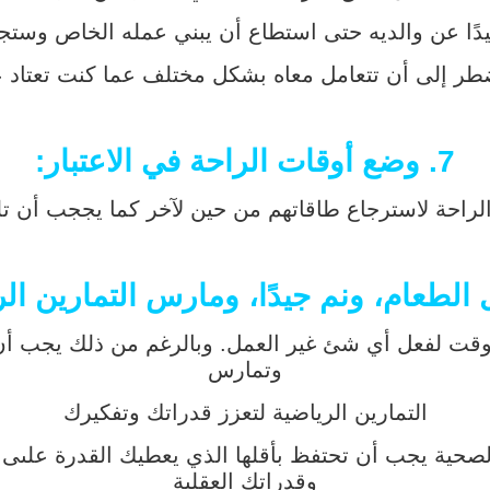
ًا عن والديه حتى استطاع أن يبني عمله الخاص وستجد
ر إلى أن تتعامل معاه بشكل مختلف عما كنت تعتاد ع
7. وضع أوقات الراحة في الاعتبار:
لراحة لاسترجاع طاقاتهم من حين لآخر كما يججب أن تل
لوقت لفعل أي شئ غير العمل. وبالرغم من ذلك يجب أن
وتمارس
التمارين الرياضية لتعزز قدراتك وتفكيرك
صحية يجب أن تحتفظ بأقلها الذي يعطيك القدرة علىى
وقدراتك العقلية