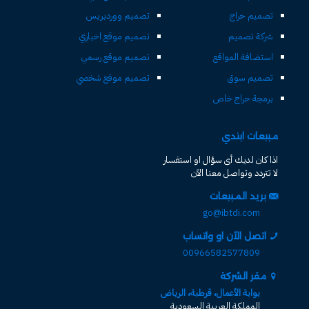
تصميم حراج
تصميم ووردبريس
شركة تصميم
تصميم موقع اخباري
استضافة المواقع
تصميم موقع رسمي
تصميم سوق
تصميم موقع شخصي
برمجة حراج خاص
مبيعات ابتدي
اذا كان لديك أى سؤال او استفسار
لا تتردد وتواصل معنا الآن
بريد المبيعات
go@ibtdi.com
اتصل الآن او واتساب
00966582577809
مقر الشركة
بوابة الأعمال، قرطبة، الرياض
المملكة العربية السعودية