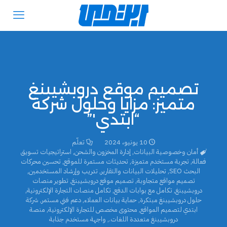
تصميم موقع دروبشيبنغ
متميز: مزايا وحلول شركة
“ابتدي'”
10 يونيو، 2024
تعلّم
أمان وخصوصية البيانات
,
إدارة المخزون والشحن
,
استراتيجيات تسويق
فعالة
,
تجربة مستخدم متميزة
,
تحديثات مستمرة للموقع
,
تحسين محركات
البحث SEO
,
تحليلات البيانات والتقارير
,
تدريب وإرشاد المستخدمين
,
تصميم مواقع متجاوبة
,
تصميم موقع دروبشيبنغ
,
تطوير منصات
دروبشيبنغ
,
تكامل مع بوابات الدفع
,
تكامل منصات التجارة الإلكترونية
,
حلول دروبشيبنغ مبتكرة
,
حماية بيانات العملاء
,
دعم فني مستمر
,
شركة
ابتدي لتصميم المواقع
,
محتوى مخصص للتجارة الإلكترونية
,
منصة
دروبشيبنغ متعددة اللغات.
,
واجهة مستخدم جذابة