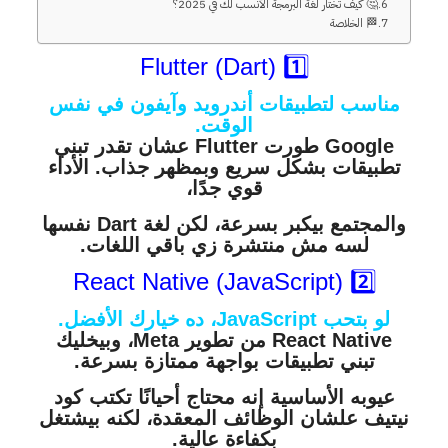
🤔 كيف تختار لغة البرمجة الأنسب لك في 2025؟
🏁 الخلاصة
1️⃣ Flutter (Dart)
مناسب لتطبيقات أندرويد وآيفون في نفس
الوقت.
Google طورت Flutter عشان تقدر تبني
تطبيقات بشكل سريع وبمظهر جذاب. الأداء
قوي جدًا،
والمجتمع بيكبر بسرعة، لكن لغ
ة Dart نفسها
لسه مش منتشرة زي باقي اللغات.
2️⃣ React Native (JavaScript)
لو بتحب JavaScript، ده خيارك الأفضل.
React Native من تطوير Meta، وبيخليك
تبني تطبيقات بواجهة ممتازة بسرعة.
عيوبه الأساسية إنه محتاج أحيانًا تكتب كود
نيتيف علشان الوظائف المعقدة، لكنه بيشتغل
بكفاءة عالية.