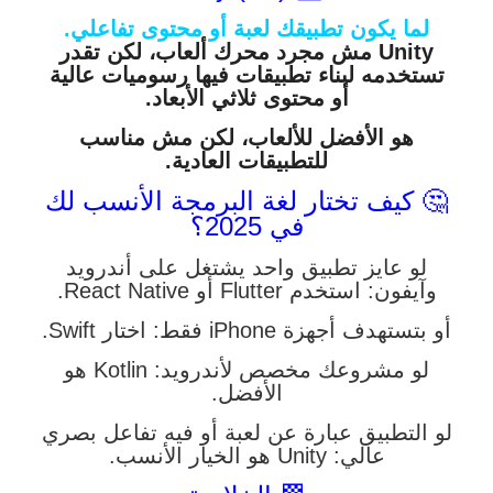
لما يكون تطبيقك لعبة أو محتوى تفاعلي.
Unity مش مجرد محرك ألعاب، لكن تقدر
تستخدمه لبناء تطبيقات فيها رسوميات عالية
أو محتوى ثلاثي الأبعاد.
هو الأفضل للألعاب، لكن مش مناسب
للتطبيقات العادية.
🤔 كيف تختار لغة البرمجة الأنسب لك
في 2025؟
لو عايز تطبيق واحد يشتغل على أندرويد
وآيفون: استخدم Flutter أو React Native.
أو بتستهدف أجهزة iPhone فقط: اختار Swift.
لو مشروعك مخصص لأندرويد: Kotlin هو
الأفضل.
لو التطبيق عبارة عن لعبة أو فيه تفاعل بصري
عالي: Unity هو الخيار الأنسب.