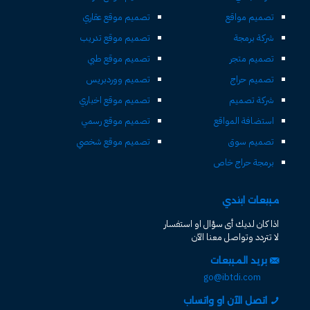
تصميم مواقع
تصميم موقع عقاري
شركة برمجة
تصميم موقع تدريب
تصميم متجر
تصميم موقع طبي
تصميم حراج
تصميم ووردبريس
شركة تصميم
تصميم موقع اخباري
استضافة المواقع
تصميم موقع رسمي
تصميم سوق
تصميم موقع شخصي
برمجة حراج خاص
مبيعات ابتدي
اذا كان لديك أى سؤال او استفسار
لا تتردد وتواصل معنا الآن
بريد المبيعات
go@ibtdi.com
اتصل الآن او واتساب