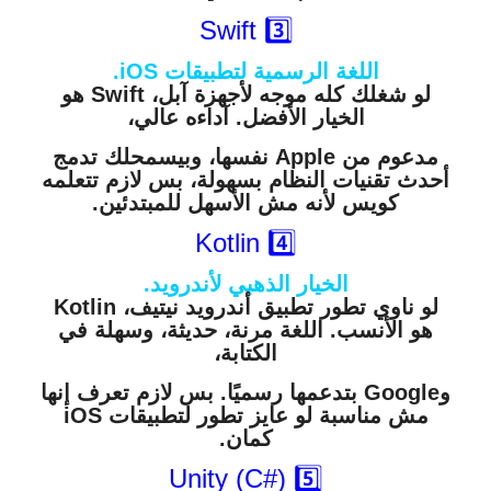
3️⃣ Swift
اللغة الرسمية لتطبيقات iOS.
لو شغلك كله موجه لأجهزة آبل، Swift هو
الخيار الأفضل. آداءه عالي،
مدعوم من Apple نفسها، وبيسمحلك تدمج
أحدث تقنيات النظام بسهولة، بس لازم تتعلمه
كويس لأنه مش الأسهل للمبتدئين.
4️⃣ Kotlin
الخيار الذهبي لأندرويد.
لو ناوي تطور تطبيق أندرويد نيتيف، Kotlin
هو الأنسب. اللغة مرنة، حديثة، وسهلة في
الكتابة،
وGoogle بتدعمها رسميًا. بس لازم تعرف إنها
مش مناسبة لو عايز تطور لتطبيقات iOS
كمان.
5️⃣ Unity (C#)