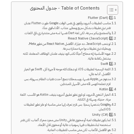
Table of Contents - جدول المحتوى
1️⃣ Flutter (Dart)
مناسب لتطبيقات أندرويد وآيفون في نفس الوقت.Google طورت Flutter عشان
تقدر تبني تطبيقات بشكل سريع وبمظهر جذاب. الأداء قوي جدًا،
والمجتمع بيكبر بسرعة، لكن لغة Dart نفسها لسه مش منتشرة زي باقي اللغات.
2️⃣ React Native (JavaScript)
لو بتحب JavaScript، ده خيارك الأفضل.React Native من تطوير Meta،
وبيخليك تبني تطبيقات بواجهة ممتازة بسرعة.
عيوبه الأساسية إنه محتاج أحيانًا تكتب كود نيتيف علشان الوظائف المعقدة، لكنه
بيشتغل بكفاءة عالية.
3️⃣ Swift
اللغة الرسمية لتطبيقات iOS.لو شغلك كله موجه لأجهزة آبل، Swift هو الخيار
الأفضل. آداءه عالي،
مدعوم من Apple نفسها، وبيسمحلك تدمج أحدث تقنيات النظام بسهولة، بس
لازم تتعلمه كويس لأنه مش الأسهل للمبتدئين.
4️⃣ Kotlin
الخيار الذهبي لأندرويد.لو ناوي تطور تطبيق أندرويد نيتيف، Kotlin هو الأنسب. اللغة
مرنة، حديثة، وسهلة في الكتابة،
وGoogle بتدعمها رسميًا. بس لازم تعرف إنها مش مناسبة لو عايز تطور لتطبيقات
iOS كمان.
5️⃣ Unity (C#)
لما يكون تطبيقك لعبة أو محتوى تفاعلي.Unity مش مجرد محرك ألعاب، لكن تقدر
تستخدمه لبناء تطبيقات فيها رسوميات عالية أو محتوى ثلاثي الأبعاد.
هو الأفضل للألعاب، لكن مش مناسب للتطبيقات العادية.