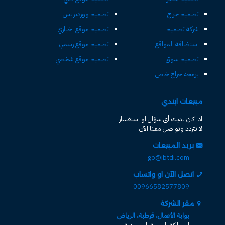
تصميم حراج
تصميم ووردبريس
شركة تصميم
تصميم موقع اخباري
استضافة المواقع
تصميم موقع رسمي
تصميم سوق
تصميم موقع شخصي
برمجة حراج خاص
مبيعات ابتدي
اذا كان لديك أى سؤال او استفسار
لا تتردد وتواصل معنا الآن
بريد المبيعات
go@ibtdi.com
اتصل الآن او واتساب
00966582577809
مقر الشركة
بوابة الأعمال، قرطبة، الرياض