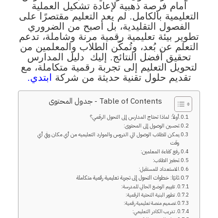
أمام فرصة ذهبية لإعادة تشكيل العملية
التعليمية بالكامل. لم يعد التعليم مقتصرًا على
الفصول التقليدية، بل أصبح من الضروري
تطوير بيئة تعليمية رقمية مرنة وشاملة، تدعم
التعلم عن بُعد، وتُمكّن الطلاب والمعلمين من
تحقيق أفضل النتائج. إليك دليل المدارس
لتحويل التعليم إلى تجربة رقمية متكاملة، مع
تقديم حلول تقنية حديثة من شركة
ابتدي.
Table of Contents - جدول المحتوى
أولاً: لماذا تحتاج المدارس إلى التحول الرقمي؟
تحسين الوصول إلى المحتوى:
يمكن للطلاب الوصول الي الدروس والموارد التعليميه من أي مكان وفي أي
وقت
رفع كفاءة المعلمين:
تحفيز الطلاب:
الاستعداد للمستقبل:
ثانيًا: خطوات التحول إلى تجربة تعليمية رقمية متكاملة
تقييم الوضع الحالي للمدرسة:
تطوير البنية التحتية الرقمية:
تصميم منصة تعليمية رقمية:
تدريب الكادر التعليمي: