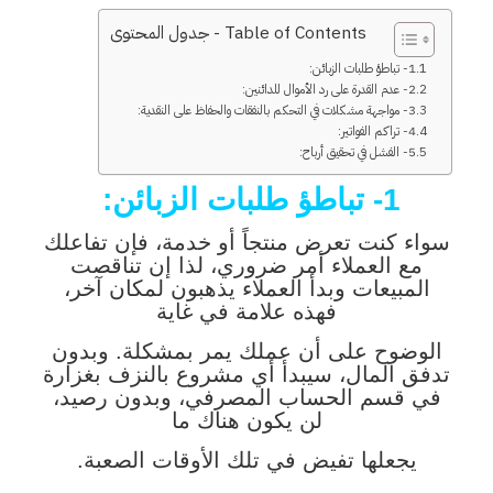
Table of Contents - جدول المحتوى
1- تباطؤ طلبات الزبائن:
2- عدم القدرة على رد الأموال للدائنين:
3- مواجهة مشكلات في التحكم بالنفقات والحفاظ على النقدية:
4- تراكم الفواتير:
5- الفشل في تحقيق أرباح:
1- تباطؤ طلبات الزبائن:
سواء كنت تعرض منتجاً أو خدمة، فإن تفاعلك
مع العملاء أمر ضروري، لذا إن تناقصت
المبيعات وبدأ العملاء يذهبون لمكان آخر،
فهذه علامة في غاية
الوضوح على أن عملك يمر بمشكلة. وبدون
تدفق المال، سيبدأ أي مشروع بالنزف بغزارة
في قسم الحساب المصرفي، وبدون رصيد،
لن يكون هناك ما
يجعلها تفيض في تلك الأوقات الصعبة.