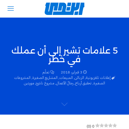
5 علامات تشير إلى أن عملك
في خطر
3 فبراير، 2018
تعلّم
إعلانات تلفزيونية
,
الزبائن
,
المبيعات
,
المشاريع الصغيرة
,
المشروعات
الصغيرة
,
تحقيق أرباح
,
رجالُ الأعمال
,
مشروع ناشئ
,
موردين
)
0
(
0