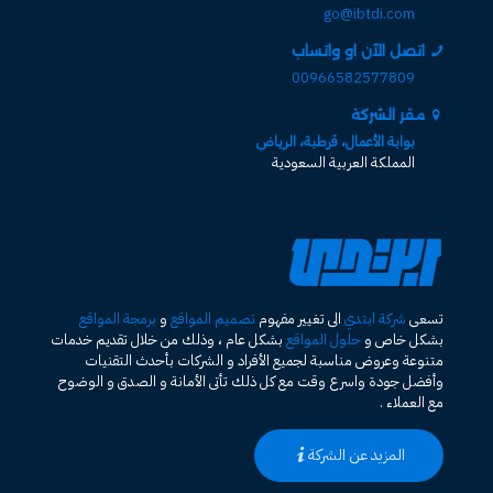
go@ibtdi.com
اتصل الآن او واتساب
00966582577809
مقر الشركة
بوابة الأعمال، قرطبة، الرياض
المملكة العربية السعودية
تسعى
شركة ابتدي
الى تغيير مفهوم
تصميم المواقع
و
برمجة المواقع
بشكل خاص و
حلول المواقع
بشكل عام ، وذلك من خلال تقديم خدمات
متنوعة وعروض مناسبة لجميع الأفراد و الشركات بأحدث التقنيات
وأفضل جودة واسرع وقت مع كل ذلك تأتى الأمانة و الصدق و الوضوح
مع العملاء .
المزيد عن الشركة