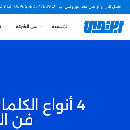
اتصل الآن او تواصل معنا عبر واتس اب
00966582577809
com
الرئيسية
عن الشركة
ت
4 أنواع الكل
فن ال