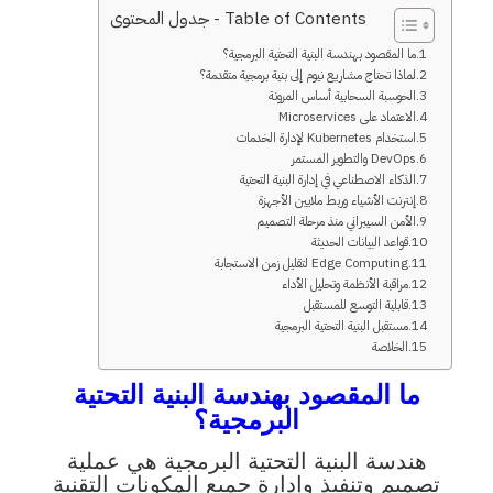
Table of Contents - جدول المحتوى
ما المقصود بهندسة البنية التحتية البرمجية؟
لماذا تحتاج مشاريع نيوم إلى بنية برمجية متقدمة؟
الحوسبة السحابية أساس المرونة
الاعتماد على Microservices
استخدام Kubernetes لإدارة الخدمات
DevOps والتطوير المستمر
الذكاء الاصطناعي في إدارة البنية التحتية
إنترنت الأشياء وربط ملايين الأجهزة
الأمن السيبراني منذ مرحلة التصميم
قواعد البيانات الحديثة
Edge Computing لتقليل زمن الاستجابة
مراقبة الأنظمة وتحليل الأداء
قابلية التوسع للمستقبل
مستقبل البنية التحتية البرمجية
الخلاصة
ما المقصود بهندسة البنية التحتية
البرمجية؟
هندسة البنية التحتية البرمجية هي عملية
تصميم وتنفيذ وإدارة جميع المكونات التقنية