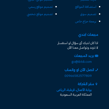
استضافة المواقع
تصميم موقع رسمي
تصميم سوق
تصميم موقع شخصي
برمجة حراج خاص
مبيعات ابتدي
اذا كان لديك أى سؤال او استفسار
لا تتردد وتواصل معنا الآن
بريد المبيعات
go@ibtdi.com
اتصل الآن او واتساب
00966582577809
مقر الشركة
بوابة الأعمال، قرطبة، الرياض
المملكة العربية السعودية