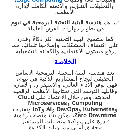
والتحليلات التنبؤية، والأتمتة الكاملة لإدارة
الأنظمة.
تساهم
هندسة البنية التحتية البرمجية في نيوم
في تطوير مهارات الفرق العاملة.
كما ستصبح البنية التحتية أكثر ذكاءً وقدرة
على اكتشاف المشكلات وإصلاحها تلقائيًا، مما
يرفع مستوى الاعتمادية والكفاءة التشغيلية.
الخلاصة
تعد هندسة البنية التحتية البرمجية الأساس
الحقيقي لنجاح المشاريع الذكية في نيوم،
فهي توفر الأداء العالي، والاستقرار، والأمان،
وقابلية التوسع التي تحتاجها الأنظمة الرقمية
الحديثة. ومن خلال الاعتماد على
Cloud
Computing
و
Microservices
و
Kubernetes
و
DevOps
و
AI
و
IoT
وتقنيات
Zero Downtime
، يمكن بناء منصات رقمية
قادرة على مواكبة متطلبات المستقبل
وتحقيق أعلى مستويات الكفاءة.