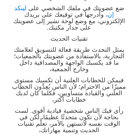
ضع عضويتك في ملفك الشخصي على
لينكد
إن
، وأدرجها في توقيعك على بريدك
الإلكتروني، مع وضع لوحة تشير إلى عضويتك
على جدار مكتبك.
تقنيات الحديث
يمثل التحدث طريقة فعالة للتسويق لعلامتك
التجارية، بالاستفادة من عضويتك بالجمعيات؛
ما قد يكسبك الواجهة والمصداقية داخل
وخارج الجمعية،
فيمكن للخطابات العلنية أن تكسبك مستوى
مميزًا من الاحترام؛ لأن الناس يُعِدَّون الخطاب
العلني والقيادة متساويين، فكلما كان لديك
خطابات أكثر،
رأى فيك الناس شخصية قيادية أقوى. لست
بحاجة لأن تكون متحدثًا عظيمًا، لكن في
الوقت نفسه لاتستهن بالأمر، تعلَّم تقنيات
الحديث وتنمية مهاراتك،