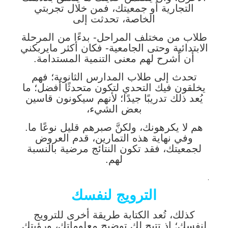
التجارية أو جمعيتك، فمن خلال تجربتي
الخاصة، تحدثت إلى
طلاب من مختلف المراحل- بدءًا من المرحلة
الابتدائية وحتى الجامعية- فكان أكثر مايربكني
أن أشرح لهم معنى التنمية المستدامة.
تحدث إلى طلاب المدارس الثانوية؛ فهم
يخلقون فيك التحدي لتكون متحدثًا أفضل؛ ما
يُعد ذلك تدريبًا جيدًا؛ لأنهم سيكونون قاسين
بعض الشيء،
هم لا يكرهونك، ولكنَّ صبرهم قليل نوعًا ما.
وفي نهاية هذه التمارين، قدم العروض
لجمعيتك، فقد تكون النتائج مرضية بالنسبة
لهم.
.
الترويج لنفسك
كذلك، تُعد الكتابة طريقة أخرى للترويج
لنفسك؛ إذ تتيح لك توضيح معلوماتك، ورؤيتك