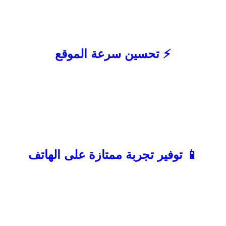
فقد يفقد الزائر الثقة بسرعة. لذلك يجب
الاستثمار في Web Design احترافي يعكس
قوة علامتك التجارية ويمنح المستخدم تجربة
مريحة وسلسة.
⚡ تحسين سرعة الموقع
كل ثانية تأخير في تحميل الموقع قد تؤدي إلى
فقدان عدد من العملاء المحتملين. المواقع
السريعة تمنح المستخدم تجربة أفضل
وتشجعه على استكمال التصفح. كما أن
سرعة الموقع تعتبر عاملًا مهمًا في تحسين
نتائج SEO وزيادة الظهور في محركات
البحث.
📱 توفير تجربة ممتازة على الهاتف
أكثر من نصف مستخدمي الإنترنت يتصفحون
المواقع من خلال الهواتف الذكية، لذلك يجب
أن يكون الموقع متوافقًا مع جميع الشاشات
من خلال Responsive Design. عندما تكون
تجربة الهاتف ممتازة ترتفع فرص بقاء الزائر