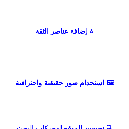
هذه العناصر تعتبر من أهم أدوات تحسين
Conversion Rate لأنها تساعد المستخدم
على اتخاذ القرار بسهولة.
⭐ إضافة عناصر الثقة
الثقة هي أحد أهم أسباب الشراء أو التواصل.
لذلك يجب عرض تقييمات العملاء وشهادات
النجاح وآراء المستخدمين السابقين. كما
يمكن عرض أرقام الإنجازات أو عدد العملاء
الذين تم خدمتهم لإعطاء انطباع إيجابي عن
نشاطك.
🖼️ استخدام صور حقيقية واحترافية
الصور عالية الجودة تساعد في بناء الثقة
وتحسين تجربة المستخدم User Experience.
يفضل استخدام صور حقيقية للمشاريع أو
المنتجات أو فريق العمل بدلًا من الصور
العامة التي قد تبدو غير واقعية.
🔍 تحسين الموقع لمحركات البحث