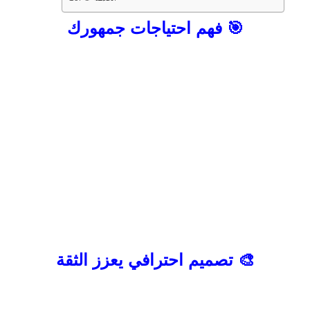
🎯 فهم احتياجات جمهورك
قبل التفكير في زيادة المبيعات، يجب أن
تعرف من هم عملاؤك وما الذي يبحثون عنه.
عندما تفهم احتياجات الجمهور المستهدف
يمكنك إنشاء محتوى وتصميم يناسب توقعاتهم
ويقدم لهم الحلول التي يحتاجونها، مما يزيد
من فرص التحويل بشكل كبير.
إن فهم كيفية تحويل زوار الموقع إلى عملاء
يتطلب تحليل سلوك الزوار وتقديم محتوى
ملائم يجذب اهتمامهم.
تطبيق هذه الاستراتيجيات سيمكنك من تحويل
زوار الموقع إلى عملاء وزيادة ولاءهم
لموقعك.
🎨 تصميم احترافي يعزز الثقة
التصميم هو أول ما يلاحظه الزائر عند الدخول
إلى الموقع. إذا بدا الموقع قديمًا أو غير منظم