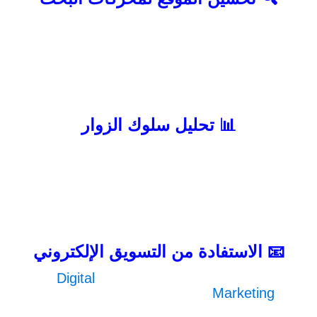
عندما يصل الزائر من نتائج البحث ويجد
محتوى مطابقًا لما يبحث عنه، ترتفع احتمالية
تحوله إلى عميل. لذلك يجب الاهتمام بتحسين
SEO واستخدام الكلمات المفتاحية المناسبة
وإنشاء محتوى عالي الجودة يجيب عن أسئلة
المستخدمين.
📊 تحليل سلوك الزوار
لا يمكن تحسين الموقع دون معرفة سلوك
المستخدمين. من خلال أدوات التحليل يمكنك
معرفة الصفحات الأكثر زيارة ونقاط الخروج
والمشاكل التي تواجه الزوار. هذه البيانات
تساعدك على اتخاذ قرارات صحيحة لتحسين
الأداء وزيادة التحويلات.
📧 الاستفادة من التسويق الإلكتروني
يمكن استخدام استراتيجيات
Digital
Marketing
مثل البريد الإلكتروني وإعادة
الاستهداف والإعلانات المدفوعة لإعادة جذب