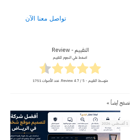
موقعك الإلكتروني.
إذا كنت ترغب في تحسين موقعك وزيادة عدد
العملاء المحتملين،
تواصل معنا الآن
وسنساعدك في بناء موقع احترافي يحقق
أعلى Conversion Rate ويحول الزيارات إلى
فرص حقيقية للنمو والنجاح.
التقييم - Review
اضغط علي النجوم للتقييم
متوسط التقييم - Review
/ 5. عدد الأصوات
4.7
1751
تصفح أيضاً »
1 أغسطس، 2026