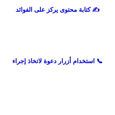
وتحويله إلى عميل.
✍️ كتابة محتوى يركز على الفوائد
من الأخطاء الشائعة التركيز على وصف
الخدمات فقط دون توضيح الفوائد التي
سيحصل عليها العميل. الزائر يريد معرفة
كيف ستساعده الخدمة أو المنتج في حل
مشكلته. لذلك يجب أن يكون المحتوى واضحًا
ومقنعًا ويركز على القيمة الحقيقية التي
تقدمها.
📞 استخدام أزرار دعوة لاتخاذ إجراء
من الضروري توجيه الزائر نحو الخطوة التالية.
استخدم أزرارًا واضحة مثل:
.
1
اطلب عرض سعر
2. تواصل معنا
3. ابدأ الآن
4. احجز استشارتك