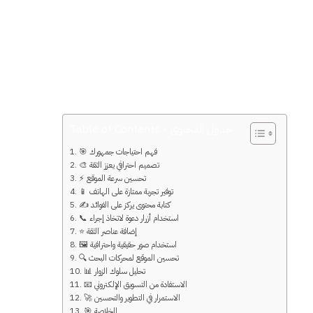
بل بقدرته على تحويل الزائر إلى عميل مهتم
ومستعد لاتخاذ إجراء. وهنا تظهر أهمية
تحسين معدل التحويل Conversion Rate
وتحسين تجربة المستخدم User Experience
داخل الموقع. لتحقيق ذلك، من الضروري
تطبيق استراتيجيات فعالة تركز على تحويل
زوار الموقع إلى عملاء.
Table of Contents - جدول المحتوى
🎯 فهم احتياجات جمهورك
🎨 تصميم احترافي يعزز الثقة
⚡ تحسين سرعة الموقع
📱 توفير تجربة ممتازة على الهاتف
✍️ كتابة محتوى يركز على الفوائد
📞 استخدام أزرار دعوة لاتخاذ إجراء
⭐ إضافة عناصر الثقة
🖼️ استخدام صور حقيقية واحترافية
🔍 تحسين الموقع لمحركات البحث
📊 تحليل سلوك الزوار
📧 الاستفادة من التسويق الإلكتروني
🚀 الاستمرار في التطوير والتحسين
🎯 الخلاصة