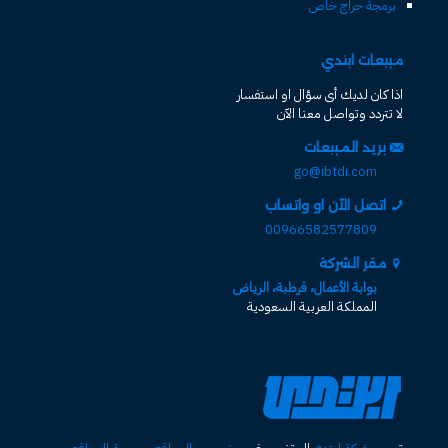
برمجة حراج خاص
مبيعات ابتدي
اذا كان لديك أى سؤال او استفسار
لا تتردد وتواصل معنا الآن
بريد المبيعات
go@ibtdi.com
اتصل الآن او واتساب
00966582577809
مقر الشركة
بوابة الأعمال، قرطبة، الرياض
المملكة العربية السعودية